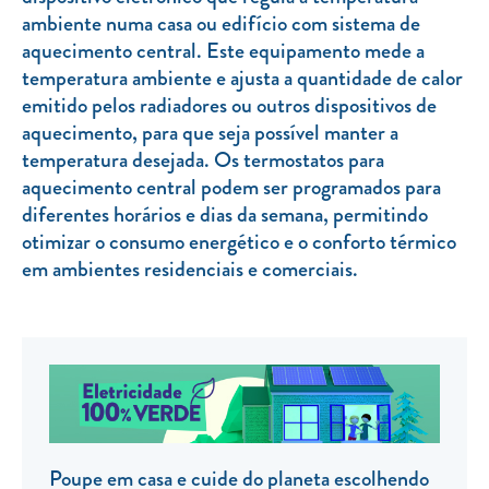
ambiente numa casa ou edifício com sistema de
TARIFA SOCIAL
aquecimento central. Este equipamento mede a
APP MOBILE
temperatura ambiente e ajusta a quantidade de calor
emitido pelos radiadores ou outros dispositivos de
CONTADORES ELÉTRICOS
aquecimento, para que seja possível manter a
temperatura desejada. Os termostatos para
FATURAS
aquecimento central podem ser programados para
PRÉMIOS
diferentes horários e dias da semana, permitindo
otimizar o consumo energético e o conforto térmico
EFICIÊNCIA ENERGÉTICA
em ambientes residenciais e comerciais.
FRAUDE E SEGURANÇA
Preços de referência
Documentos úteis
Política de privacidade
Livro de reclamações
Poupe em casa e cuide do planeta escolhendo