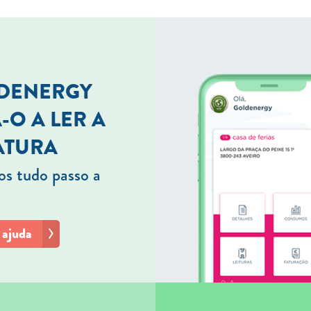
LDENERGY
-O A LER A
ATURA
s tudo passo a
 ajuda