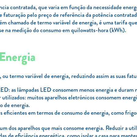
ência contratada, que varia em função da necessidade energé
 faturação pelo preço de referência da potência contratada.
bém chamado de termo variável de energia, é uma tarifa que
ase na medição do consumo em quilowatts-hora (kWh).
Energia
ou termo variável de energia, reduzindo assim as suas fatu
 LED: as lâmpadas LED consomem menos energia e duram m
er utilizados: muitos aparelhos eletrónicos consomem ener
o de energia.
is eficientes em termos de consumo de energia, como frigor
 um dos aparelhos que mais consome energia. Reduzir a uti
as de eficiência energética, como isolar a casa para mant