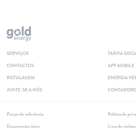
Aderir
Simular
Solar
Painéis Solares
SERVIÇOS
TARIFA SOCI
Excedentes de Produção
CONTACTOS
APP MOBILE
Energia verde
Mobilidade Elétrica
ROTULAGEM
ENERGIA VE
Carregar em Casa
JUNTE-SE A NÓS
CONTADORES
Carregar Fora de Casa
Empresas
Preços de referência
Política de priv
Rede de lojas
Documentos úteis
Livro de reclam
Leituras