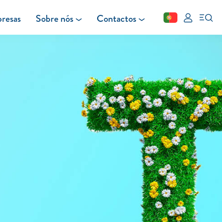
resas
Sobre nós
Contactos
Fechar
FAQ
Leituras
Blog