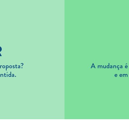
R
roposta?
A mudança é s
ntida.
e em