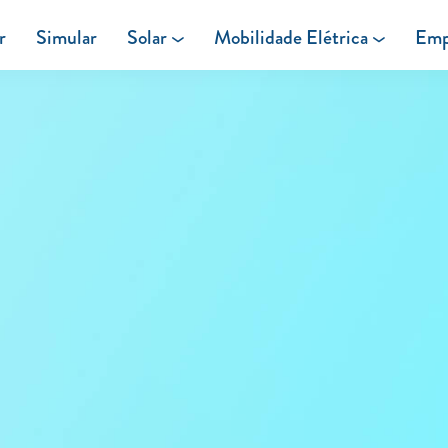
r
Simular
Solar
Mobilidade Elétrica
Emp
Área de cliente
Painéis Solares
Carregar em Casa
Excedentes de Produção
Carregar Fora de Casa
Energia verde