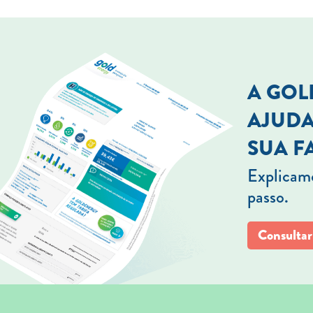
A GO
AJUDA
SUA F
Explicamo
passo.
Consultar