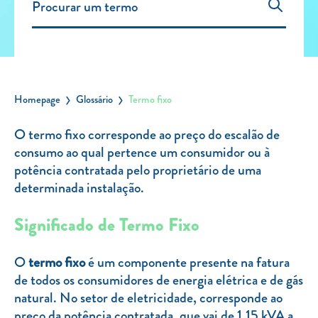
Carregar Fora de Casa
Empresas
Rede de lojas
Leituras
Homepage
Glossário
Termo fixo
Sobre nós
O termo fixo corresponde ao preço do escalão de
consumo ao qual pertence um consumidor ou à
Contactos
potência contratada pelo proprietário de uma
FAQ
determinada instalação.
Blog
Significado de Termo Fixo
Mais informações
SERVIÇOS
O
termo fixo
é um componente presente na fatura
de todos os consumidores de energia elétrica e de gás
ROTULAGEM
natural. No setor de eletricidade, corresponde ao
JUNTE-SE A NÓS
preço da potência contratada, que vai de 1,15 kVA a