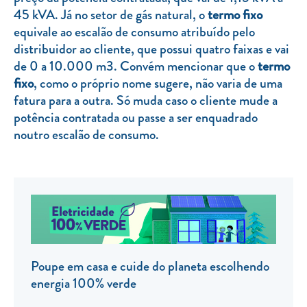
45 kVA. Já no setor de gás natural, o
termo fixo
TARIFA SOCIAL
equivale ao escalão de consumo atribuído pelo
APP MOBILE
distribuidor ao cliente, que possui quatro faixas e vai
de 0 a 10.000 m3. Convém mencionar que o
termo
CONTADORES ELÉTRICOS
fixo
, como o próprio nome sugere, não varia de uma
fatura para a outra. Só muda caso o cliente mude a
FATURAS
potência contratada ou passe a ser enquadrado
PRÉMIOS
noutro escalão de consumo.
EFICIÊNCIA ENERGÉTICA
FRAUDE E SEGURANÇA
Preços de referência
Documentos úteis
Política de privacidade
Poupe em casa e cuide do planeta escolhendo
energia 100% verde
Livro de reclamações