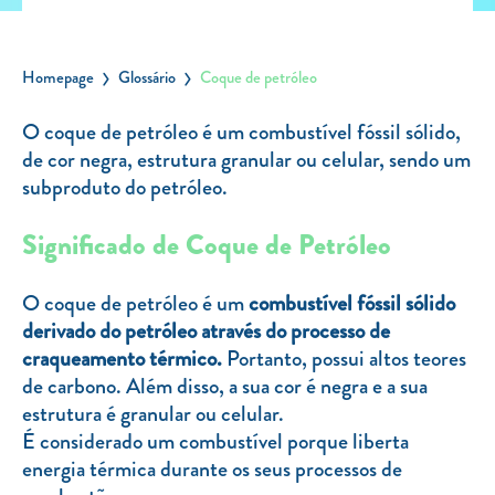
Carregar Fora de Casa
Empresas
Homepage
Glossário
Coque de petróleo
Rede de lojas
O coque de petróleo é um combustível fóssil sólido,
Leituras
de cor negra, estrutura granular ou celular, sendo um
subproduto do petróleo.
Sobre nós
Contactos
Significado de Coque de Petróleo
FAQ
O coque de petróleo é um
combustível fóssil sólido
Blog
derivado do petróleo através do processo de
Mais informações
craqueamento térmico.
Portanto, possui altos teores
de carbono. Além disso, a sua cor é negra e a sua
SERVIÇOS
estrutura é granular ou celular.
É considerado um combustível porque liberta
ROTULAGEM
energia térmica durante os seus processos de
JUNTE-SE A NÓS