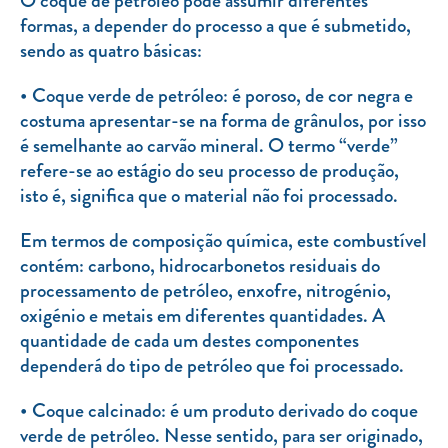
O coque de petróleo pode assumir diferentes
Clientes com necessidades especiais
formas, a depender do processo a que é submetido,
Clientes prioritários
sendo as quatro básicas:
Resolução alternativa de litígios
Coque verde de petróleo: é poroso, de cor negra e
costuma apresentar-se na forma de grânulos, por isso
é semelhante ao carvão mineral. O termo “verde”
refere-se ao estágio do seu processo de produção,
isto é, significa que o material não foi processado.
Em termos de composição química, este combustível
contém: carbono, hidrocarbonetos residuais do
processamento de petróleo, enxofre, nitrogénio,
oxigénio e metais em diferentes quantidades. A
quantidade de cada um destes componentes
dependerá do tipo de petróleo que foi processado.
Coque calcinado: é um produto derivado do coque
verde de petróleo. Nesse sentido, para ser originado,