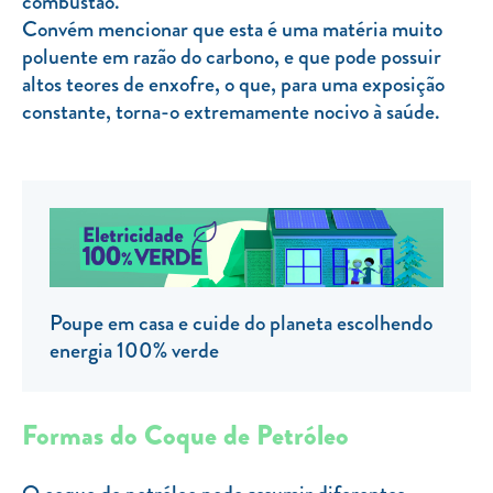
combustão.
Convém mencionar que esta é uma matéria muito
TARIFA SOCIAL
poluente em razão do carbono, e que pode possuir
APP MOBILE
altos teores de enxofre, o que, para uma exposição
constante, torna-o extremamente nocivo à saúde.
CONTADORES ELÉTRICOS
FATURAS
PRÉMIOS
EFICIÊNCIA ENERGÉTICA
FRAUDE E SEGURANÇA
Poupe em casa e cuide do planeta escolhendo
Preços de referência
energia 100% verde
Documentos úteis
Política de privacidade
Formas do Coque de Petróleo
Livro de reclamações