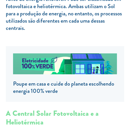
fotovoltaica e heliotérmica. Ambas utilizam o Sol
TARIFA SOCIAL
para a produção de energia, no entanto, os processos
APP MOBILE
utilizados são diferentes em cada uma dessas
centrais.
CONTADORES ELÉTRICOS
FATURAS
PRÉMIOS
EFICIÊNCIA ENERGÉTICA
FRAUDE E SEGURANÇA
Poupe em casa e cuide do planeta escolhendo
Preços de referência
energia 100% verde
Documentos úteis
Política de privacidade
A Central Solar Fotovoltaica e a
Heliotérmica
Livro de reclamações