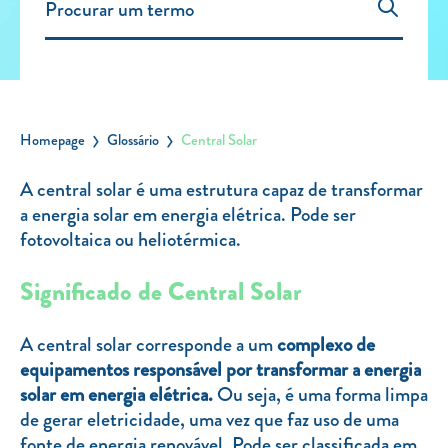
Carregar Fora de Casa
Empresas
Rede de lojas
Leituras
Homepage
Glossário
Central Solar
Sobre nós
A central solar é uma estrutura capaz de transformar
a energia solar em energia elétrica. Pode ser
Contactos
fotovoltaica ou heliotérmica.
FAQ
Blog
Significado de Central Solar
Mais informações
A central solar corresponde a um
complexo de
SERVIÇOS
equipamentos responsável por transformar a energia
solar em energia elétrica.
Ou seja, é uma forma limpa
ROTULAGEM
de gerar eletricidade, uma vez que faz uso de uma
JUNTE-SE A NÓS
fonte de energia renovável. Pode ser classificada em