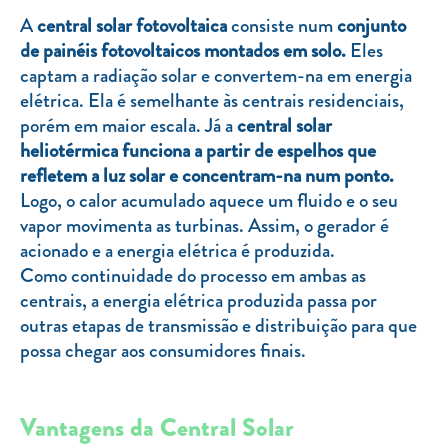
Clientes com necessidades especiais
A
central solar fotovoltaica
consiste num
conjunto
Clientes prioritários
de painéis fotovoltaicos montados em solo.
Eles
captam a radiação solar e convertem-na em energia
Resolução alternativa de litígios
elétrica. Ela é semelhante às centrais residenciais,
porém em maior escala. Já a
central solar
heliotérmica funciona a partir de espelhos que
refletem a luz solar e concentram-na num ponto.
Logo, o calor acumulado aquece um fluido e o seu
vapor movimenta as turbinas. Assim, o gerador é
acionado e a energia elétrica é produzida.
Como continuidade do processo em ambas as
centrais, a energia elétrica produzida passa por
outras etapas de transmissão e distribuição para que
possa chegar aos consumidores finais.
Vantagens da Central Solar