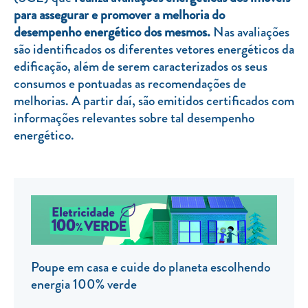
para assegurar e promover a melhoria do
TARIFA SOCIAL
desempenho energético dos mesmos.
Nas avaliações
APP MOBILE
são identificados os diferentes vetores energéticos da
edificação, além de serem caracterizados os seus
CONTADORES ELÉTRICOS
consumos e pontuadas as recomendações de
melhorias. A partir daí, são emitidos certificados com
FATURAS
informações relevantes sobre tal desempenho
PRÉMIOS
energético.
EFICIÊNCIA ENERGÉTICA
FRAUDE E SEGURANÇA
Preços de referência
Documentos úteis
Política de privacidade
Poupe em casa e cuide do planeta escolhendo
energia 100% verde
Livro de reclamações