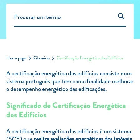
Carregar Fora de Casa
Empresas
Rede de lojas
Leituras
Sobre nós
Homepage
Glossário
Certificação Energética dos Edifícios
Contactos
A certificação energética dos edifícios consiste num
FAQ
sistema português que tem como finalidade melhorar
Blog
o desempenho energético das edificações.
Mais informações
Significado de Certificação Energética
dos Edifícios
SERVIÇOS
ROTULAGEM
A certificação energética dos edifícios é um sistema
JUNTE-SE A NÓS
(SCE) que
realiza avaliações energéticas dos imóveis