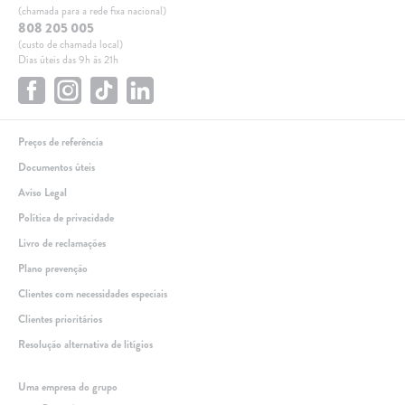
(chamada para a rede fixa nacional)
808 205 005
(custo de chamada local)
Dias úteis das 9h às 21h
Preços de referência
Documentos úteis
Aviso Legal
Política de privacidade
Livro de reclamações
Plano prevenção
Clientes com necessidades especiais
Clientes prioritários
Resolução alternativa de litígios
Linha de apoio
Uma empresa do grupo
+351 259 348 634