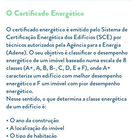
Clientes com necessidades especiais
O Certificado Energético
Clientes prioritários
Resolução alternativa de litígios
O certificado energético é emitido pelo Sistema de
Certificação Energética dos Edifícios (SCE) por
técnicos autorizados pela Agência para a Energia
(Adene). O seu objetivo é classificar o desempenho
energético de um imóvel baseado numa escala de 8
classes (A+, A, B, B-, C, D, E e F), onde A+
caracteriza um edifício com melhor desempenho
energético e F um imóvel com pior desempenho
energético.
Nesse sentido, o que determina a classe energética
de um edifício é:
O ano da construção
A localização do imóvel
O tipo de habitação