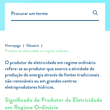
Carregar Fora de Casa
Empresas
Rede de lojas
Leituras
Sobre nós
Homepage
Glossário
Produtor de eletricidade em regime ordinário
Contactos
FAQ
O produtor de eletricidade em regime ordinário
Blog
refere-se ao produtor que exerce a atividade de
produção de energia através de fontes tradicionais
Mais informações
não-renováveis ou em grandes centros
eletroprodutores hídricos.
SERVIÇOS
Significado de Produtor de Eletricidade
ROTULAGEM
em Regime Ordinário
JUNTE-SE A NÓS