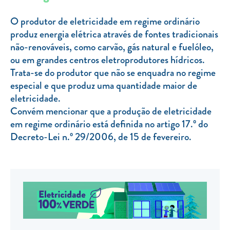
TARIFA SOCIAL
O produtor de eletricidade em regime ordinário
produz energia elétrica através de fontes tradicionais
APP MOBILE
não-renováveis, como carvão, gás natural e fuelóleo,
CONTADORES ELÉTRICOS
ou em grandes centros eletroprodutores hídricos.
Trata-se do produtor que não se enquadra no regime
FATURAS
especial e que produz uma quantidade maior de
PRÉMIOS
eletricidade.
Convém mencionar que a produção de eletricidade
EFICIÊNCIA ENERGÉTICA
em regime ordinário está definida no artigo 17.º do
FRAUDE E SEGURANÇA
Decreto-Lei n.º 29/2006, de 15 de fevereiro.
Preços de referência
Documentos úteis
Política de privacidade
Livro de reclamações