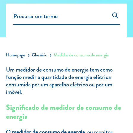
Carregar Fora de Casa
Empresas
Rede de lojas
Leituras
Sobre nós
Homepage
Glossário
Medidor de consumo de energia
Contactos
Um medidor de consumo de energia tem como
FAQ
função medir a quantidade de energia elétrica
Blog
consumida por um aparelho elétrico ou por um
imóvel.
Mais informações
Significado de medidor de consumo de
SERVIÇOS
energia
ROTULAGEM
JUNTE-SE A NÓS
O
medidor de consumo de energia,
ou monitor