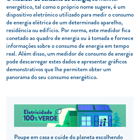
energético, tal como o próprio nome sugere, é um
TARIFA SOCIAL
dispositivo eletrónico utilizado para medir o consumo
APP MOBILE
de energia elétrica de um determinado aparelho,
residência ou edifício. Por norma, este medidor fica
CONTADORES ELÉTRICOS
conetado ao quadro de energia ou à tomada e fornece
informações sobre o consumo de energia em tempo
FATURAS
real. Além disso, um medidor de consumo de energia
PRÉMIOS
pode descarregar estes dados e apresentar gráficos
demonstrativos que lhe permitem obter um
EFICIÊNCIA ENERGÉTICA
panorama do seu consumo energético.
FRAUDE E SEGURANÇA
Preços de referência
Documentos úteis
Política de privacidade
Livro de reclamações
Poupe em casa e cuide do planeta escolhendo