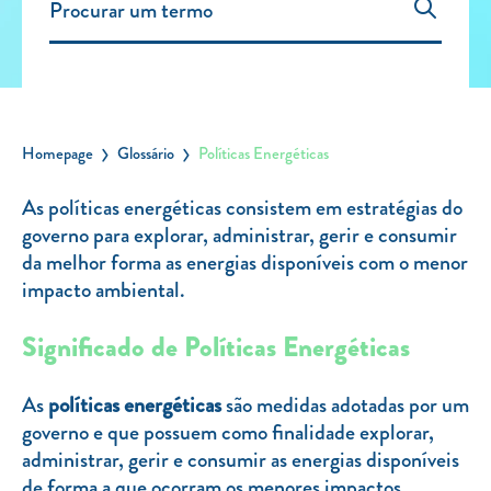
Carregar Fora de Casa
Empresas
Rede de lojas
Leituras
Homepage
Glossário
Políticas Energéticas
Sobre nós
As políticas energéticas consistem em estratégias do
governo para explorar, administrar, gerir e consumir
Contactos
da melhor forma as energias disponíveis com o menor
FAQ
impacto ambiental.
Blog
Significado de Políticas Energéticas
Mais informações
SERVIÇOS
As
políticas energéticas
são medidas adotadas por um
governo e que possuem como finalidade explorar,
ROTULAGEM
administrar, gerir e consumir as energias disponíveis
JUNTE-SE A NÓS
de forma a que ocorram os menores impactos