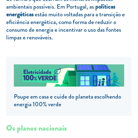
ambientais possíveis. Em Portugal, as
políticas
TARIFA SOCIAL
energéticas
estão muito voltadas para a transição e
APP MOBILE
eficiência energética, como forma de reduzir o
consumo de energia e incentivar o uso das fontes
CONTADORES ELÉTRICOS
limpas e renováveis.
FATURAS
PRÉMIOS
EFICIÊNCIA ENERGÉTICA
FRAUDE E SEGURANÇA
Preços de referência
Poupe em casa e cuide do planeta escolhendo
energia 100% verde
Documentos úteis
Política de privacidade
Os planos nacionais
Livro de reclamações