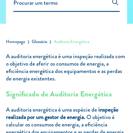
Carregar Fora de Casa
Empresas
Rede de lojas
Leituras
Homepage
Glossário
Auditoria Energética
Sobre nós
A auditoria energética é uma inspeção realizada com
o objetivo de aferir os consumos de energia, a
Contactos
eficiência energética dos equipamentos e as perdas
FAQ
de energia existentes.
Blog
Significado de Auditoria Energética
Mais informações
SERVIÇOS
A auditoria energética é uma espécie de
inspeção
realizada por um gestor de energia.
O objetivo é
ROTULAGEM
calcular os consumos de energia, a eficiência
JUNTE-SE A NÓS
energética dos equipamentos e as perdas de energia