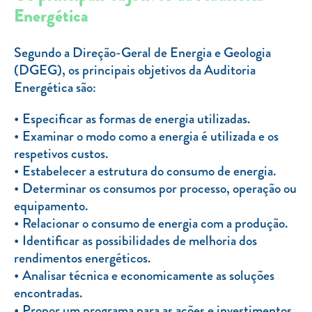
Clientes com necessidades especiais
Energética
Clientes prioritários
Segundo a Direção-Geral de Energia e Geologia
Resolução alternativa de litígios
(DGEG), os principais objetivos da Auditoria
Energética são:
Especificar as formas de energia utilizadas.
Examinar o modo como a energia é utilizada e os
respetivos custos.
Estabelecer a estrutura do consumo de energia.
Determinar os consumos por processo, operação ou
equipamento.
Relacionar o consumo de energia com a produção.
Identificar as possibilidades de melhoria dos
rendimentos energéticos.
Analisar técnica e economicamente as soluções
encontradas.
Propor um programa para as ações e investimentos