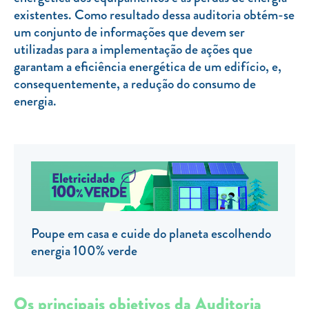
existentes. Como resultado dessa auditoria obtém-se
TARIFA SOCIAL
um conjunto de informações que devem ser
APP MOBILE
utilizadas para a implementação de ações que
garantam a eficiência energética de um edifício, e,
CONTADORES ELÉTRICOS
consequentemente, a redução do consumo de
energia.
FATURAS
PRÉMIOS
EFICIÊNCIA ENERGÉTICA
FRAUDE E SEGURANÇA
Preços de referência
Poupe em casa e cuide do planeta escolhendo
Documentos úteis
energia 100% verde
Política de privacidade
Livro de reclamações
Os principais objetivos da Auditoria