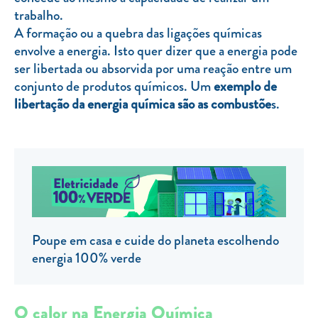
trabalho.
TARIFA SOCIAL
A formação ou a quebra das ligações químicas
APP MOBILE
envolve a energia. Isto quer dizer que a energia pode
ser libertada ou absorvida por uma reação entre um
CONTADORES ELÉTRICOS
conjunto de produtos químicos. Um
exemplo de
libertação da energia química são as combustõe
s.
FATURAS
PRÉMIOS
EFICIÊNCIA ENERGÉTICA
FRAUDE E SEGURANÇA
Preços de referência
Poupe em casa e cuide do planeta escolhendo
Documentos úteis
energia 100% verde
Política de privacidade
Livro de reclamações
O calor na Energia Química