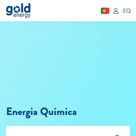
Fechar
Área de cliente
Aderir
Simular
Solar
Painéis Solares
Excedentes de Produção
Energia Química
Energia verde
Mobilidade Elétrica
Carregar em Casa