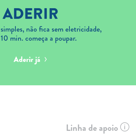
ADERIR
imples, não fica sem eletricidade,
 10 min. começa a poupar.
Aderir já
Linha de apoio