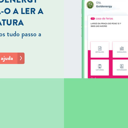
-O A LER A
ATURA
s tudo passo a
 ajuda