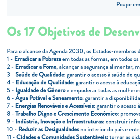
Poupe em 
Os 17 Objetivos de Desen
Para o alcance da Agenda 2030, os Estados-membros d
1 -
Erradicar a Pobreza
em todas as formas, em todos os 
2 -
Erradicar a Fome
, alcançar a segurança alimentar, m
3 -
Saúde de Qualidade
: garantir o acesso à saúde de 
4 -
Educação de Qualidade
: garantir o acesso à educaç
5 -
Igualdade de Género
e empoderar todas as mulheres 
6 -
Água Potável e Saneamento
: garantir a disponibili
7 -
Energias Renováveis e Acessíveis
: garantir o acesso 
8 -
Trabalho Digno e Crescimento Económico
: promove
9 -
Indústria, Inovação e Infraestruturas
: construir infr
10 -
Reduzir as Desigualdades
no interior do país e entr
11 -
Cidades e Comunidades Sustentáveis:
tornar as cid