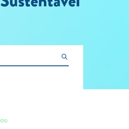
Sustentável
(ODS)