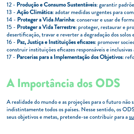
12 -
Produção e Consumo Sustentáveis
: garantir padrõ
13 -
Ação Climática
: adotar medidas urgentes para comb
14 -
Proteger a Vida Marinha
: conservar e usar de form
15 -
Proteger a Vida Terrestre
: proteger, restaurar e pr
desertificação, travar e reverter a degradação dos solos 
16 -
Paz, Justiça e Instituições eficazes
: promover socied
construir instituições eficazes responsáveis e inclusivas 
17 -
Parcerias para a Implementação dos Objetivos
: ref
A Importância dos ODS
A realidade do mundo e as projeções para o futuro não 
indistintamente todos os países. Nesse sentido, os OD
seus objetivos e metas, pretende-se contribuir para a
su