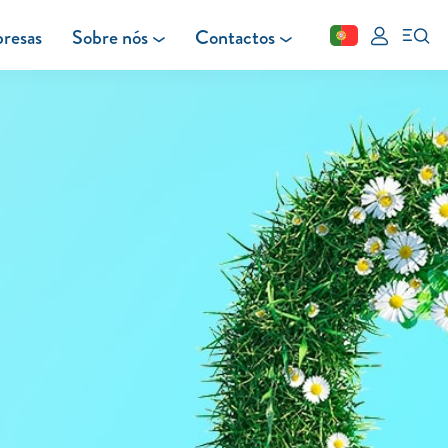
resas
Sobre nós
Contactos
Fechar
FAQ
Leituras
Blog