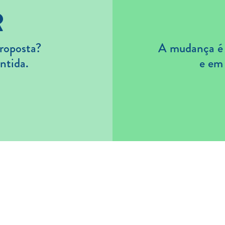
R
roposta?
A mudança é s
ntida.
e em