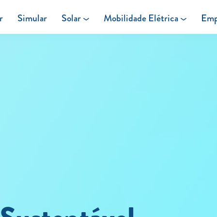
r
Simular
Solar
Mobilidade Elétrica
Emp
Área de cliente
Painéis Solares
Carregar em Casa
Excedentes de Produção
Carregar Fora de Casa
Energia verde