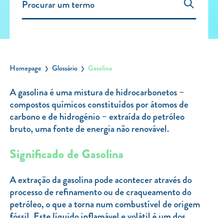
Carregar Fora de Casa
Empresas
Rede de lojas
Leituras
Homepage
Glossário
Gasolina
Sobre nós
A gasolina é uma mistura de hidrocarbonetos –
compostos químicos constituídos por átomos de
Contactos
carbono e de hidrogénio – extraída do petróleo
FAQ
bruto, uma fonte de energia não renovável.
Blog
Significado de Gasolina
Mais informações
SERVIÇOS
A extração da gasolina pode acontecer através do
processo de refinamento ou de craqueamento do
ROTULAGEM
petróleo, o que a torna num combustível de origem
JUNTE-SE A NÓS
fóssil. Este líquido inflamável e volátil é um dos