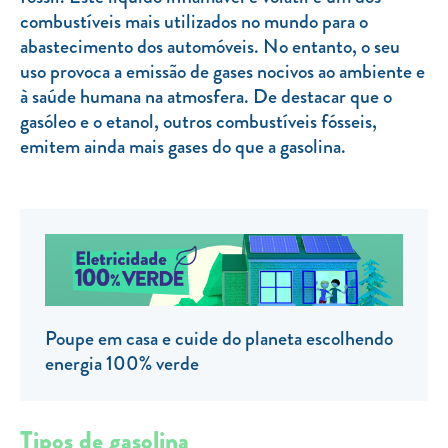
combustíveis mais utilizados no mundo para o
TARIFA SOCIAL
abastecimento dos automóveis. No entanto, o seu
APP MOBILE
uso provoca a emissão de gases nocivos ao ambiente e
à saúde humana na atmosfera. De destacar que o
CONTADORES ELÉTRICOS
gasóleo e o etanol, outros combustíveis fósseis,
emitem ainda mais gases do que a gasolina.
FATURAS
PRÉMIOS
EFICIÊNCIA ENERGÉTICA
FRAUDE E SEGURANÇA
Preços de referência
Poupe em casa e cuide do planeta escolhendo
Documentos úteis
energia 100% verde
Política de privacidade
Livro de reclamações
Tipos de gasolina