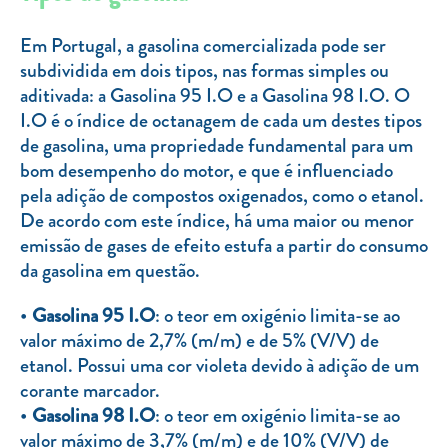
Clientes com necessidades especiais
Em Portugal, a gasolina comercializada pode ser
Clientes prioritários
subdividida em dois tipos, nas formas simples ou
Resolução alternativa de litígios
aditivada: a Gasolina 95 I.O e a Gasolina 98 I.O. O
I.O é o índice de octanagem de cada um destes tipos
de gasolina, uma propriedade fundamental para um
bom desempenho do motor, e que é influenciado
pela adição de compostos oxigenados, como o etanol.
De acordo com este índice, há uma maior ou menor
emissão de gases de efeito estufa a partir do consumo
da gasolina em questão.
Gasolina 95 I.O
: o teor em oxigénio limita-se ao
valor máximo de 2,7% (m/m) e de 5% (V/V) de
etanol. Possui uma cor violeta devido à adição de um
corante marcador.
Gasolina 98 I.O
: o teor em oxigénio limita-se ao
valor máximo de 3,7% (m/m) e de 10% (V/V) de