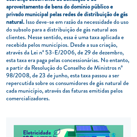
aproveitamento de bens do domínio público e
TARIFA SOCIAL
privado municipal pelas redes de distribuição de gás
APP MOBILE
natural.
Isso deve-se em razão da necessidade do uso
do subsolo para a distribuição de gás natural aos
CONTADORES ELÉTRICOS
clientes. Nesse sentido, essa é uma taxa aplicada e
recebida pelos municípios. Desde a sua criação,
FATURAS
através da Lei nº 53-E/2006, de 29 de dezembro,
PRÉMIOS
esta taxa era paga pelas concessionárias. No entanto,
a partir da Resolução do Conselho de Ministros nº
EFICIÊNCIA ENERGÉTICA
98/2008, de 23 de junho, esta taxa passou a ser
FRAUDE E SEGURANÇA
repercutida sobre os consumidores de gás natural de
cada município, através das faturas emitidas pelos
Preços de referência
comercializadores.
Documentos úteis
Política de privacidade
Livro de reclamações