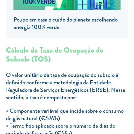
Clientes com necessidades especiais
Clientes prioritários
Poupe em casa e cuide do planeta escolhendo
Resolução alternativa de litígios
energia 100% verde
Cálculo da Taxa de Ocupação do
Subsolo (TOS)
O valor unitário da taxa de ocupação do subsolo é
definido conforme a metodologia da Entidade
Reguladora de Serviços Energéticos (ERSE). Nesse
sentido, a taxa é composta por:
Componente variável que incide sobre o consumo
de gás natural (€/kWh)
Termo fixo aplicado sobre o número de dias do
período de faturação (€/dia)