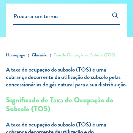
Carregar Fora de Casa
Empresas
Rede de lojas
Leituras
Sobre nós
Homepage
Glossário
Taxa de Ocupação do Subsolo (TOS)
Contactos
A taxa de ocupação do subsolo (TOS) é uma
FAQ
cobrança decorrente da utilização do subsolo pelas
Blog
concessionárias de gás natural para a sua distribuição.
Mais informações
Significado de Taxa de Ocupação do
Subsolo (TOS)
SERVIÇOS
ROTULAGEM
A taxa de ocupação do subsolo (TOS) é uma
JUNTE-SE A NÓS
cobrança decorrente da utilização e do