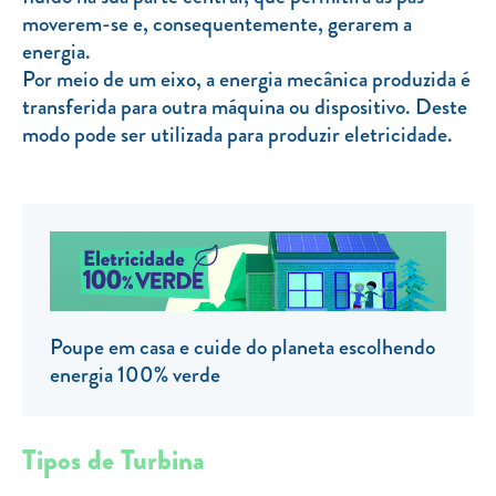
moverem-se e, consequentemente, gerarem a
TARIFA SOCIAL
energia.
APP MOBILE
Por meio de um eixo, a energia mecânica produzida é
transferida para outra máquina ou dispositivo. Deste
CONTADORES ELÉTRICOS
modo pode ser utilizada para produzir eletricidade.
FATURAS
PRÉMIOS
EFICIÊNCIA ENERGÉTICA
FRAUDE E SEGURANÇA
Preços de referência
Poupe em casa e cuide do planeta escolhendo
energia 100% verde
Documentos úteis
Política de privacidade
Tipos de Turbina
Livro de reclamações