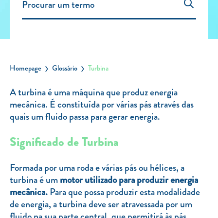
Carregar Fora de Casa
Empresas
Rede de lojas
Leituras
Homepage
Glossário
Turbina
Sobre nós
A turbina é uma máquina que produz energia
mecânica. É constituída por várias pás através das
Contactos
quais um fluido passa para gerar energia.
FAQ
Blog
Significado de Turbina
Mais informações
Formada por uma roda e várias pás ou hélices, a
SERVIÇOS
turbina é um
motor utilizado para produzir energia
mecânica.
Para que possa produzir esta modalidade
ROTULAGEM
de energia, a turbina deve ser atravessada por um
JUNTE-SE A NÓS
fluido na sua parte central, que permitirá às pás