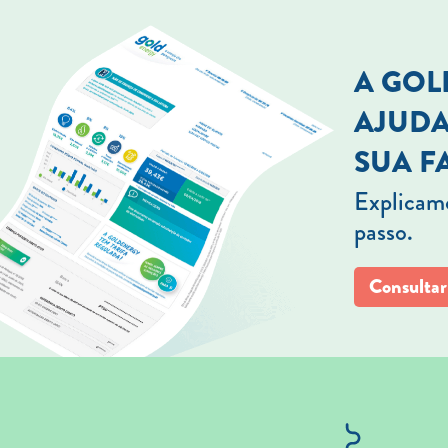
A GO
AJUDA
SUA F
Explicamo
passo.
Consultar