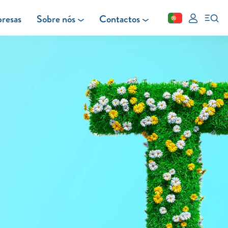
resas
Sobre nós
Contactos
Fechar
FAQ
Leituras
Blog