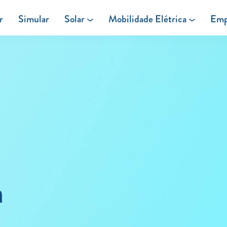
r
Simular
Solar
Mobilidade Elétrica
Emp
Área de cliente
Painéis Solares
Carregar em Casa
Excedentes de Produção
Carregar Fora de Casa
Energia verde
a