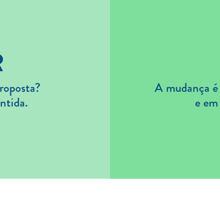
R
roposta?
A mudança é s
ntida.
e em