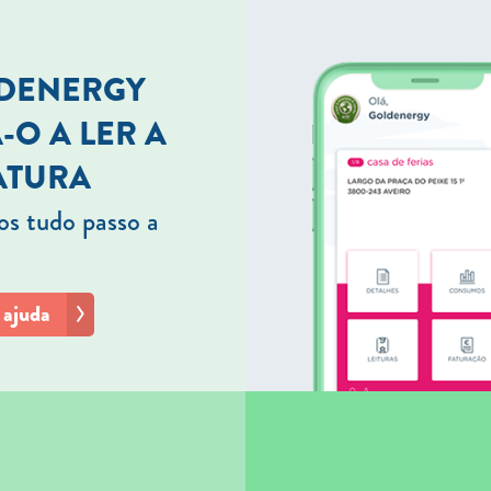
LDENERGY
-O A LER A
ATURA
s tudo passo a
 ajuda