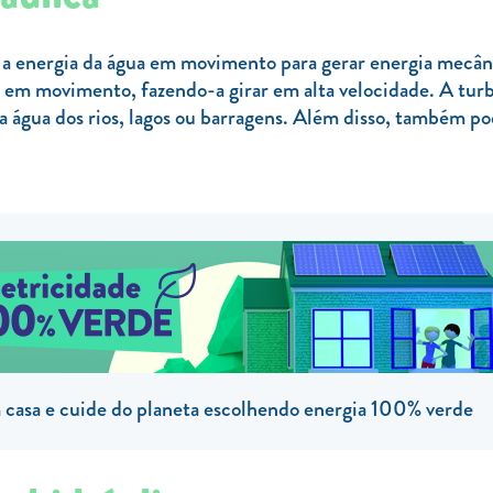
a a energia da água em movimento para gerar energia mecân
a em movimento, fazendo-a girar em alta velocidade. A turb
 da água dos rios, lagos ou barragens. Além disso, também po
casa e cuide do planeta escolhendo energia 100% verde