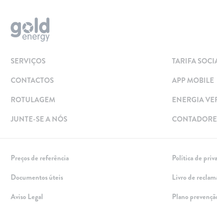
Simular
Solar
Painéis Solares
SERVIÇOS
TARIFA SOCI
Excedentes de Produção
CONTACTOS
APP MOBILE
Energia verde
Mobilidade Elétrica
ROTULAGEM
ENERGIA VE
Carregar em Casa
JUNTE-SE A NÓS
CONTADORES
Carregar Fora de Casa
Empresas
Preços de referência
Política de priv
Rede de lojas
Documentos úteis
Livro de reclam
Leituras
Aviso Legal
Plano prevençã
Sobre nós