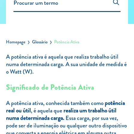
Carregar Fora de Casa
Empresas
Rede de lojas
Leituras
Homepage
Glossário
Potência Ativa
Sobre nós
A potência ativa é aquela que realiza trabalho útil
numa determinada carga. A sua unidade de medida é
Contactos
o Watt (W).
FAQ
Blog
Significado de Potência Ativa
Mais informações
A potência ativa, conhecida também como
potência
SERVIÇOS
real
ou útil
, é aquela que
realiza um trabalho útil
numa determinada carga.
Essa carga, por sua vez,
ROTULAGEM
pode ser de iluminação ou qualquer outro dispositivo
JUNTE-SE A NÓS
que converta a energia elétrica em alguma outra