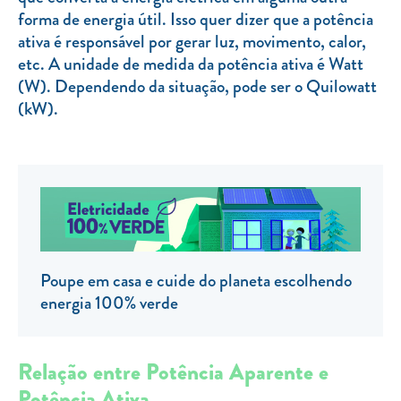
forma de energia útil. Isso quer dizer que a potência
TARIFA SOCIAL
ativa é responsável por gerar luz, movimento, calor,
APP MOBILE
etc. A unidade de medida da potência ativa é Watt
(W). Dependendo da situação, pode ser o Quilowatt
CONTADORES ELÉTRICOS
(kW).
FATURAS
PRÉMIOS
EFICIÊNCIA ENERGÉTICA
FRAUDE E SEGURANÇA
Preços de referência
Poupe em casa e cuide do planeta escolhendo
energia 100% verde
Documentos úteis
Política de privacidade
Relação entre Potência Aparente e
Livro de reclamações
Potência Ativa