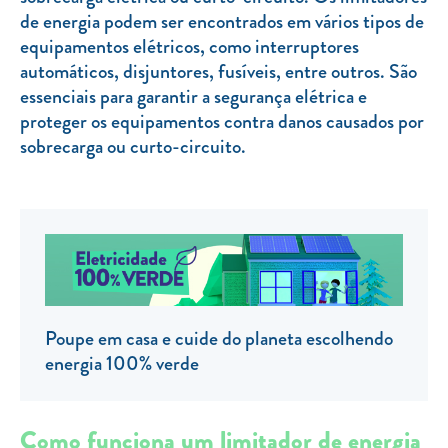
de energia podem ser encontrados em vários tipos de
TARIFA SOCIAL
equipamentos elétricos, como interruptores
APP MOBILE
automáticos, disjuntores, fusíveis, entre outros. São
essenciais para garantir a segurança elétrica e
CONTADORES ELÉTRICOS
proteger os equipamentos contra danos causados por
sobrecarga ou curto-circuito.
FATURAS
PRÉMIOS
EFICIÊNCIA ENERGÉTICA
FRAUDE E SEGURANÇA
Preços de referência
Poupe em casa e cuide do planeta escolhendo
Documentos úteis
energia 100% verde
Política de privacidade
Livro de reclamações
Como funciona um limitador de energia