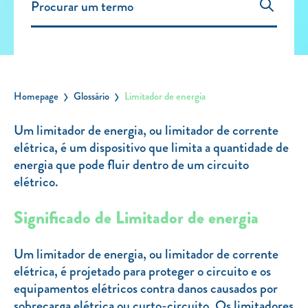
Carregar Fora de Casa
Empresas
Rede de lojas
Leituras
Homepage
Glossário
Limitador de energia
Sobre nós
Um limitador de energia, ou limitador de corrente
elétrica, é um dispositivo que limita a quantidade de
Contactos
energia que pode fluir dentro de um circuito
FAQ
elétrico.
Blog
Significado de Limitador de energia
Mais informações
SERVIÇOS
Um limitador de energia, ou limitador de corrente
elétrica, é projetado para proteger o circuito e os
ROTULAGEM
equipamentos elétricos contra danos causados por
JUNTE-SE A NÓS
sobrecarga elétrica ou curto-circuito. Os limitadores