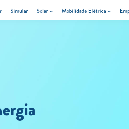
r
Simular
Solar
Mobilidade Elétrica
Emp
Área de cliente
Painéis Solares
Carregar em Casa
Excedentes de Produção
Carregar Fora de Casa
Energia verde
ergia