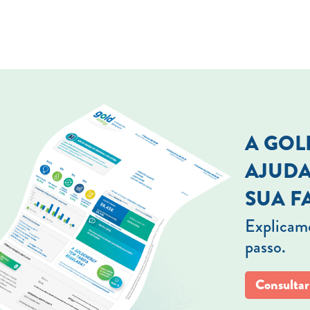
A GO
AJUDA
SUA F
Explicamo
passo.
Consultar