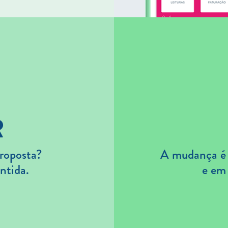
R
roposta?
A mudança é s
ntida.
e em