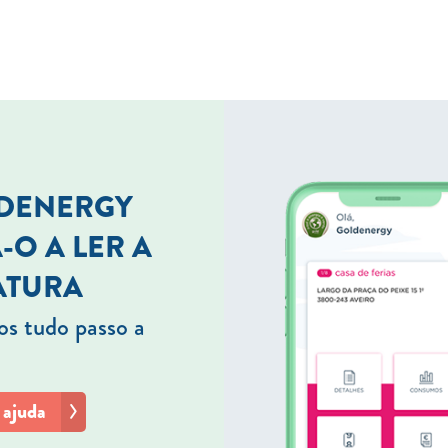
LDENERGY
-O A LER A
ATURA
s tudo passo a
 ajuda