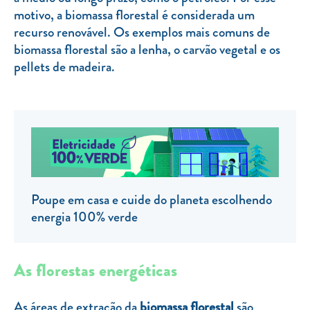
motivo, a biomassa florestal é considerada um
TARIFA SOCIAL
recurso renovável. Os exemplos mais comuns de
APP MOBILE
biomassa florestal são a lenha, o carvão vegetal e os
pellets de madeira.
CONTADORES ELÉTRICOS
FATURAS
PRÉMIOS
EFICIÊNCIA ENERGÉTICA
FRAUDE E SEGURANÇA
Poupe em casa e cuide do planeta escolhendo
Preços de referência
energia 100% verde
Documentos úteis
Política de privacidade
As florestas energéticas
Livro de reclamações
As áreas de extração da
biomassa florestal
são