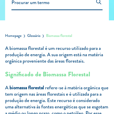
Carregar Fora de Casa
Empresas
Rede de lojas
Leituras
Homepage
Glossário
Biomassa florestal
Sobre nós
A biomassa florestal é um recurso utilizado para a
produção de energia. A sua origem está na matéria
Contactos
orgânica proveniente das áreas florestais.
FAQ
Blog
Significado de Biomassa Florestal
Mais informações
A
biomassa florestal
refere-se à matéria orgânica que
SERVIÇOS
tem origem nas áreas florestais e é utilizada para a
produção de energia. Este recurso é considerado
ROTULAGEM
uma alternativa às fontes energéticas que se esgotam
JUNTE-SE A NÓS
a médio ou longo prazo, como o petróleo. Por esse