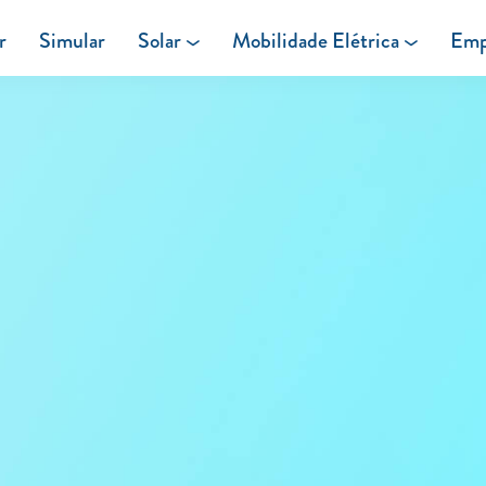
r
Simular
Solar
Mobilidade Elétrica
Emp
Área de cliente
Painéis Solares
Carregar em Casa
Excedentes de Produção
Carregar Fora de Casa
Energia verde