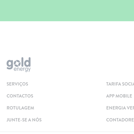
Aderir
Simular
Solar
Painéis Solares
SERVIÇOS
TARIFA SOCI
Excedentes de Produção
CONTACTOS
APP MOBILE
Energia verde
Mobilidade Elétrica
ROTULAGEM
ENERGIA VE
Carregar em Casa
JUNTE-SE A NÓS
CONTADORES
Carregar Fora de Casa