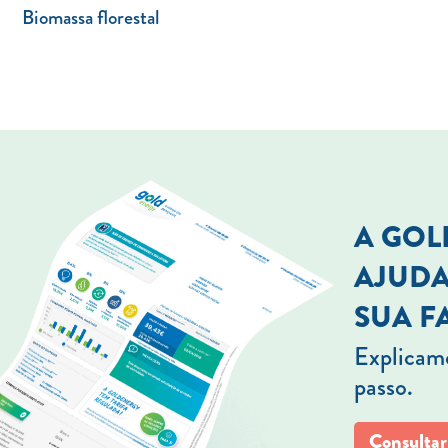
Biomassa florestal
A GO
AJUDA
SUA F
Explicamo
passo.
Consultar