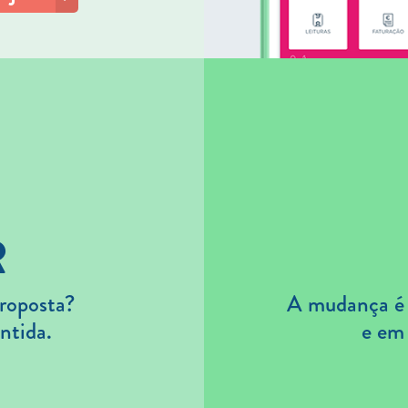
R
roposta?
A mudança é s
ntida.
e em