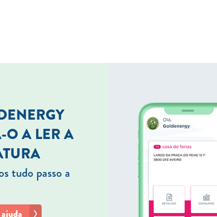
LDENERGY
-O A LER A
ATURA
s tudo passo a
 ajuda