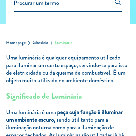
Carregar Fora de Casa
Empresas
Rede de lojas
Leituras
Homepage
Glossário
Luminária
Sobre nós
Uma luminária é qualquer equipamento utilizado
para iluminar um certo espaço, servindo-se para isso
Contactos
de eletricidade ou da queima de combustível. É um
FAQ
objeto muito utilizado no ambiente doméstico.
Blog
Significado de Luminária
Mais informações
SERVIÇOS
Uma luminária é uma
peça cuja função é illuminar
um ambiente escuro,
sendo útil tanto para a
ROTULAGEM
iluminação noturna como para a iluminação de
JUNTE-SE A NÓS
espaços fechados. As luminárias são utilizadas já há