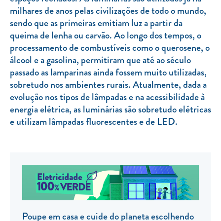
milhares de anos pelas civilizações de todo o mundo,
TARIFA SOCIAL
sendo que as primeiras emitiam luz a partir da
APP MOBILE
queima de lenha ou carvão. Ao longo dos tempos, o
processamento de combustíveis como o querosene, o
CONTADORES ELÉTRICOS
álcool e a gasolina, permitiram que até ao século
passado as lamparinas ainda fossem muito utilizadas,
FATURAS
sobretudo nos ambientes rurais. Atualmente, dada a
PRÉMIOS
evolução nos tipos de lâmpadas e na acessibilidade à
energia elétrica, as luminárias são sobretudo elétricas
EFICIÊNCIA ENERGÉTICA
e utilizam lâmpadas fluorescentes e de LED.
FRAUDE E SEGURANÇA
Preços de referência
Documentos úteis
Política de privacidade
Livro de reclamações
Poupe em casa e cuide do planeta escolhendo