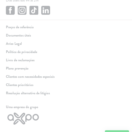
Dias úteis das 9h às 21h
Preços de referência
Documentos úteis
Aviso Legal
Política de privacidade
Livro de reclamações
Plano prevenção
Clientes com necessidades especiais
Clientes prioritários
Resolução alternativa de litígios
Linha de apoio
Uma empresa do grupo
+351 259 348 634
(chamada para a rede fixa nacional)
808 205 005
(custo de chamada local)