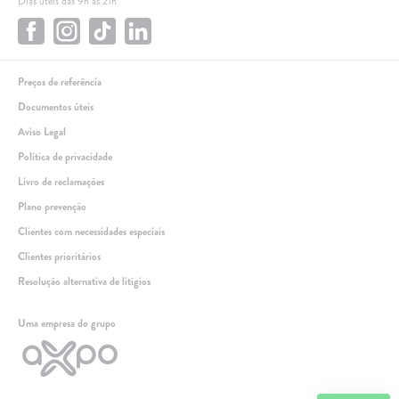
Dias úteis das 9h às 21h
Preços de referência
Documentos úteis
Aviso Legal
Política de privacidade
Livro de reclamações
Plano prevenção
Clientes com necessidades especiais
Clientes prioritários
Resolução alternativa de litígios
Linha de apoio
Uma empresa do grupo
+351 259 348 634
(chamada para a rede fixa nacional)
808 205 005
(custo de chamada local)