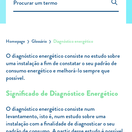
Carregar Fora de Casa
Empresas
Rede de lojas
Leituras
Homepage
Glossário
Diagnóstico energético
Sobre nós
O diagnóstico energético consiste no estudo sobre
uma instalação a fim de constatar o seu padrão de
Contactos
consumo energético e melhorá-lo sempre que
FAQ
possível.
Blog
Significado de Diagnóstico Energético
Mais informações
SERVIÇOS
O diagnóstico energético consiste num
levantamento, isto é, num estudo sobre uma
ROTULAGEM
instalação com a finalidade de diagnosticar o seu
JUNTE-SE A NÓS
padrão de consumo. A partir desse estudo é possível