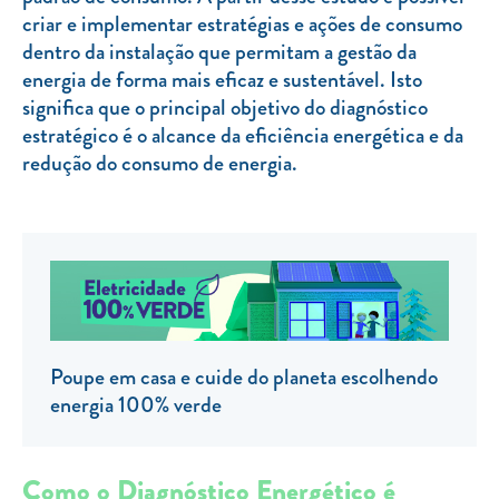
criar e implementar estratégias e ações de consumo
TARIFA SOCIAL
dentro da instalação que permitam a gestão da
APP MOBILE
energia de forma mais eficaz e sustentável. Isto
significa que o principal objetivo do diagnóstico
CONTADORES ELÉTRICOS
estratégico é o alcance da eficiência energética e da
redução do consumo de energia.
FATURAS
PRÉMIOS
EFICIÊNCIA ENERGÉTICA
FRAUDE E SEGURANÇA
Preços de referência
Poupe em casa e cuide do planeta escolhendo
Documentos úteis
energia 100% verde
Política de privacidade
Livro de reclamações
Como o Diagnóstico Energético é