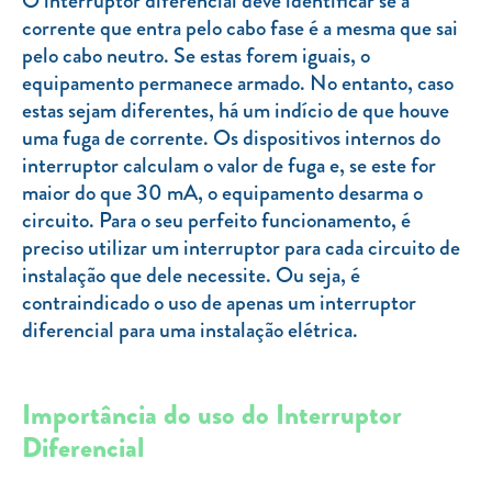
O interruptor diferencial deve identificar se a
Clientes com necessidades especiais
corrente que entra pelo cabo fase é a mesma que sai
Clientes prioritários
pelo cabo neutro. Se estas forem iguais, o
equipamento permanece armado. No entanto, caso
Resolução alternativa de litígios
estas sejam diferentes, há um indício de que houve
uma fuga de corrente. Os dispositivos internos do
interruptor calculam o valor de fuga e, se este for
maior do que 30 mA, o equipamento desarma o
circuito. Para o seu perfeito funcionamento, é
preciso utilizar um interruptor para cada circuito de
instalação que dele necessite. Ou seja, é
contraindicado o uso de apenas um interruptor
diferencial para uma instalação elétrica.
Importância do uso do Interruptor
Diferencial