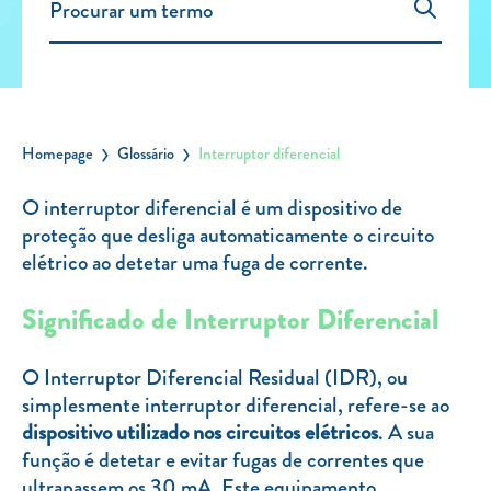
Carregar Fora de Casa
Empresas
Rede de lojas
Leituras
Homepage
Glossário
Interruptor diferencial
Sobre nós
O interruptor diferencial é um dispositivo de
proteção que desliga automaticamente o circuito
Contactos
elétrico ao detetar uma fuga de corrente.
FAQ
Blog
Significado de Interruptor Diferencial
Mais informações
O Interruptor Diferencial Residual (IDR), ou
SERVIÇOS
simplesmente interruptor diferencial, refere-se ao
dispositivo utilizado nos circuitos elétricos
. A sua
ROTULAGEM
função é detetar e evitar fugas de correntes que
JUNTE-SE A NÓS
ultrapassem os 30 mA. Este equipamento