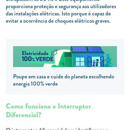
proporciona proteção e segurança aos utilizadores
TARIFA SOCIAL
das instalações elétricas. Isto porque é capaz de
APP MOBILE
evitar a ocorrência de choques elétricos graves.
CONTADORES ELÉTRICOS
FATURAS
PRÉMIOS
EFICIÊNCIA ENERGÉTICA
FRAUDE E SEGURANÇA
Poupe em casa e cuide do planeta escolhendo
energia 100% verde
Preços de referência
Documentos úteis
Como funciona o Interruptor
Política de privacidade
Diferencial?
Livro de reclamações