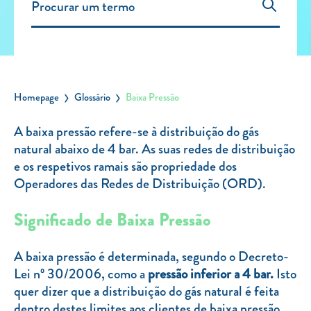
Carregar Fora de Casa
Empresas
Rede de lojas
Leituras
Homepage
Glossário
Baixa Pressão
Sobre nós
A baixa pressão refere-se à distribuição do gás
natural abaixo de 4 bar. As suas redes de distribuição
Contactos
e os respetivos ramais são propriedade dos
FAQ
Operadores das Redes de Distribuição (ORD).
Blog
Significado de Baixa Pressão
Mais informações
SERVIÇOS
A baixa pressão é determinada, segundo o Decreto-
Lei nº 30/2006, como a
pressão inferior a 4 bar.
Isto
ROTULAGEM
quer dizer que a distribuição do gás natural é feita
JUNTE-SE A NÓS
dentro destes limites aos clientes de baixa pressão.