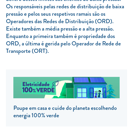
Os responsáveis pelas redes de distribuição de baixa
TARIFA SOCIAL
pressão e pelos seus respetivos ramais são os
APP MOBILE
Operadores das Redes de Distribuição (ORD).
Existe também a média pressão e a alta pressão.
CONTADORES ELÉTRICOS
Enquanto a primeira também é propriedade dos
ORD, a última é gerida pelo Operador de Rede de
FATURAS
Transporte (ORT).
PRÉMIOS
EFICIÊNCIA ENERGÉTICA
FRAUDE E SEGURANÇA
Preços de referência
Documentos úteis
Poupe em casa e cuide do planeta escolhendo
Política de privacidade
energia 100% verde
Livro de reclamações