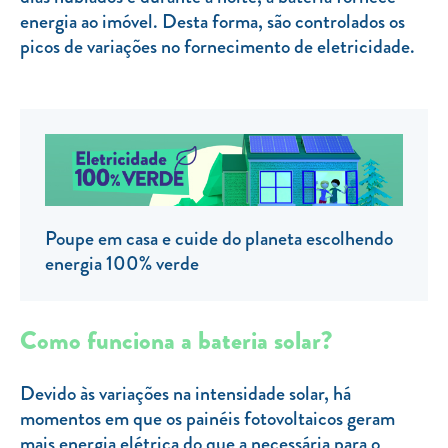
energia ao imóvel. Desta forma, são controlados os
TARIFA SOCIAL
picos de variações no fornecimento de eletricidade.
APP MOBILE
CONTADORES ELÉTRICOS
FATURAS
PRÉMIOS
EFICIÊNCIA ENERGÉTICA
Poupe em casa e cuide do planeta escolhendo
FRAUDE E SEGURANÇA
energia 100% verde
Preços de referência
Como funciona a bateria solar?
Documentos úteis
Política de privacidade
Devido às variações na intensidade solar, há
momentos em que os painéis fotovoltaicos geram
Livro de reclamações
mais energia elétrica do que a necessária para o