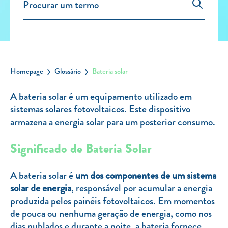
Carregar Fora de Casa
Empresas
Rede de lojas
Leituras
Homepage
Glossário
Bateria solar
Sobre nós
A bateria solar é um equipamento utilizado em
sistemas solares fotovoltaicos. Este dispositivo
Contactos
armazena a energia solar para um posterior consumo.
FAQ
Blog
Significado de Bateria Solar
Mais informações
A bateria solar é
um dos componentes de um sistema
SERVIÇOS
solar de energia
, responsável por acumular a energia
produzida pelos painéis fotovoltaicos. Em momentos
ROTULAGEM
de pouca ou nenhuma geração de energia, como nos
JUNTE-SE A NÓS
dias nublados e durante a noite, a bateria fornece