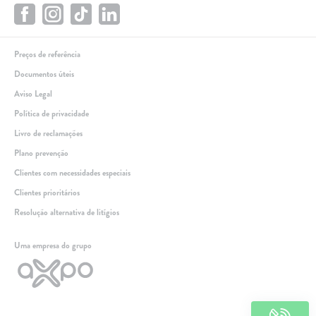
Preços de referência
Documentos úteis
Aviso Legal
Política de privacidade
Livro de reclamações
Plano prevenção
Clientes com necessidades especiais
Clientes prioritários
Resolução alternativa de litígios
Linha de apoio
Uma empresa do grupo
+351 259 348 634
(chamada para a rede fixa nacional)
808 205 005
(custo de chamada local)