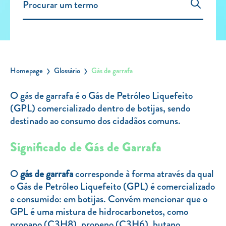
Carregar Fora de Casa
Empresas
Rede de lojas
Leituras
Homepage
Glossário
Gás de garrafa
Sobre nós
O gás de garrafa é o Gás de Petróleo Liquefeito
(GPL) comercializado dentro de botijas, sendo
Contactos
destinado ao consumo dos cidadãos comuns.
FAQ
Blog
Significado de Gás de Garrafa
Mais informações
O
gás de garrafa
corresponde à forma através da qual
SERVIÇOS
o Gás de Petróleo Liquefeito (GPL) é comercializado
e consumido: em botijas. Convém mencionar que o
ROTULAGEM
GPL é uma mistura de hidrocarbonetos, como
JUNTE-SE A NÓS
propano (C3H8), propeno (C3H6), butano