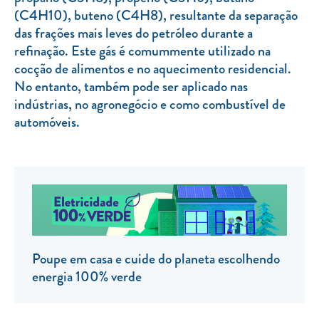
(C4H10), buteno (C4H8), resultante da separação
TARIFA SOCIAL
das frações mais leves do petróleo durante a
APP MOBILE
refinação. Este gás é comummente utilizado na
cocção de alimentos e no aquecimento residencial.
CONTADORES ELÉTRICOS
No entanto, também pode ser aplicado nas
indústrias, no agronegócio e como combustível de
FATURAS
automóveis.
PRÉMIOS
EFICIÊNCIA ENERGÉTICA
FRAUDE E SEGURANÇA
Preços de referência
Documentos úteis
Poupe em casa e cuide do planeta escolhendo
Política de privacidade
energia 100% verde
Livro de reclamações