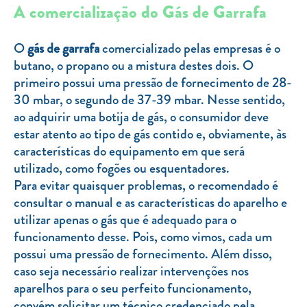
Clientes com necessidades especiais
A comercialização do Gás de Garrafa
Clientes prioritários
O
gás de garrafa
comercializado pelas empresas é o
Resolução alternativa de litígios
butano, o propano ou a mistura destes dois. O
primeiro possui uma pressão de fornecimento de 28-
30 mbar, o segundo de 37-39 mbar. Nesse sentido,
ao adquirir uma botija de gás, o consumidor deve
estar atento ao tipo de gás contido e, obviamente, às
características do equipamento em que será
utilizado, como fogões ou esquentadores.
Para evitar quaisquer problemas, o recomendado é
consultar o manual e as características do aparelho e
utilizar apenas o gás que é adequado para o
funcionamento desse. Pois, como vimos, cada um
possui uma pressão de fornecimento. Além disso,
caso seja necessário realizar intervenções nos
aparelhos para o seu perfeito funcionamento,
convém solicitar um técnico credenciado pela