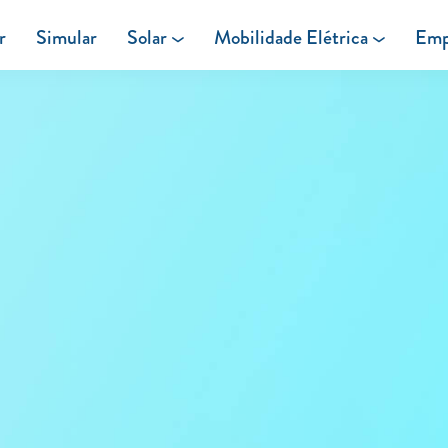
r
Simular
Solar
Mobilidade Elétrica
Emp
Área de cliente
Painéis Solares
Carregar em Casa
Excedentes de Produção
Carregar Fora de Casa
Energia verde