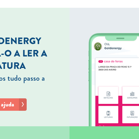
LDENERGY
-O A LER A
ATURA
s tudo passo a
 ajuda