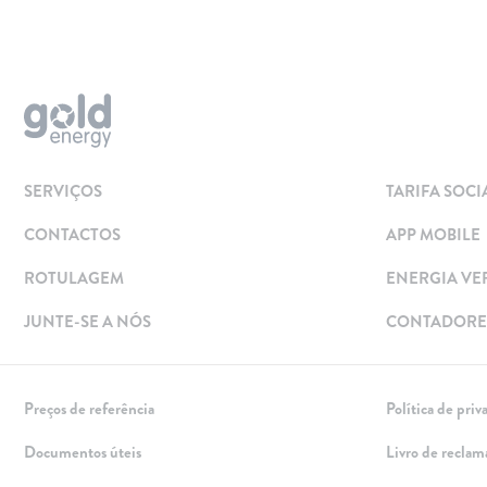
Aderir
Simular
Solar
Painéis Solares
SERVIÇOS
TARIFA SOCI
Excedentes de Produção
CONTACTOS
APP MOBILE
Energia verde
Mobilidade Elétrica
ROTULAGEM
ENERGIA VE
Carregar em Casa
JUNTE-SE A NÓS
CONTADORES
Carregar Fora de Casa
Empresas
Preços de referência
Política de priv
Rede de lojas
Documentos úteis
Livro de reclam
Leituras