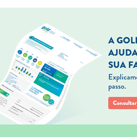
A GO
AJUDA
SUA F
Explicamo
passo.
Consultar