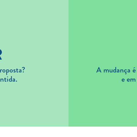
R
roposta?
A mudança é s
ntida.
e em