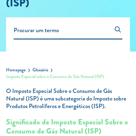
(ISP)
Carregar Fora de Casa
Empresas
Rede de lojas
Leituras
Sobre nós
Contactos
Homepage
Glossário
FAQ
Imposto Especial sobre o Consumo de Gás Natural (ISP)
Blog
O Imposto Especial Sobre o Consumo de Gás
Mais informações
Natural (ISP) é uma subcategoria do Imposto sobre
Produtos Petrolíferos e Energéticos (ISP).
SERVIÇOS
Significado de Imposto Especial Sobre o
ROTULAGEM
Consumo de Gás Natural (ISP)
JUNTE-SE A NÓS