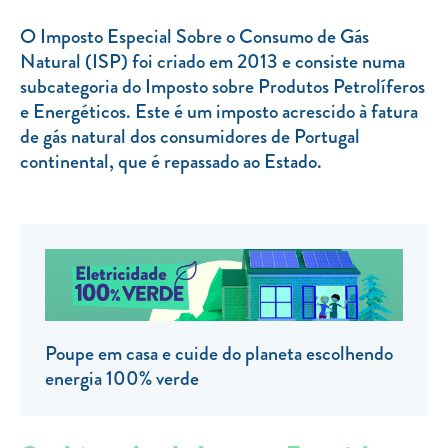
TARIFA SOCIAL
O Imposto Especial Sobre o Consumo de Gás
Natural (ISP) foi criado em 2013 e consiste numa
APP MOBILE
subcategoria do Imposto sobre Produtos Petrolíferos
CONTADORES ELÉTRICOS
e Energéticos. Este é um imposto acrescido à fatura
de gás natural dos consumidores de Portugal
FATURAS
continental, que é repassado ao Estado.
PRÉMIOS
EFICIÊNCIA ENERGÉTICA
FRAUDE E SEGURANÇA
Preços de referência
Documentos úteis
Poupe em casa e cuide do planeta escolhendo
energia 100% verde
Política de privacidade
Livro de reclamações