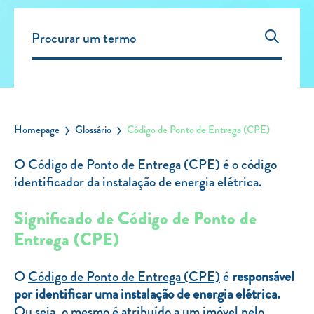
Carregar Fora de Casa
Empresas
Rede de lojas
Leituras
Sobre nós
Homepage
Glossário
Código de Ponto de Entrega (CPE)
Contactos
O Código de Ponto de Entrega (CPE) é o código
FAQ
identificador da instalação de energia elétrica.
Blog
Significado de Código de Ponto de
Mais informações
Entrega (CPE)
SERVIÇOS
O
Código de Ponto de Entrega (CPE)
é
responsável
ROTULAGEM
por identificar uma instalação de energia elétrica.
JUNTE-SE A NÓS
Ou seja, o mesmo é atribuído a um imóvel pelo