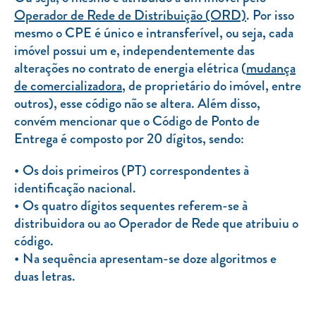
Operador de Rede de Distribuição (ORD)
. Por isso
TARIFA SOCIAL
mesmo o CPE é único e intransferível, ou seja, cada
APP MOBILE
imóvel possui um e, independentemente das
alterações no contrato de energia elétrica (
mudança
CONTADORES ELÉTRICOS
de comercializadora
, de proprietário do imóvel, entre
outros), esse código não se altera. Além disso,
FATURAS
convém mencionar que o Código de Ponto de
PRÉMIOS
Entrega é composto por 20 dígitos, sendo:
EFICIÊNCIA ENERGÉTICA
Os dois primeiros (PT) correspondentes à
FRAUDE E SEGURANÇA
identificação nacional.
Os quatro dígitos sequentes referem-se à
Preços de referência
distribuidora ou ao Operador de Rede que atribuiu o
código.
Documentos úteis
Na sequência apresentam-se doze algoritmos e
Política de privacidade
duas letras.
Livro de reclamações