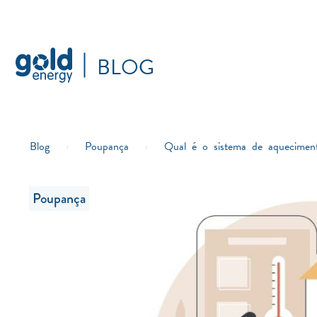
BLOG
Blog
›
Poupança
›
Qual é o sistema de aquecimen
Poupança