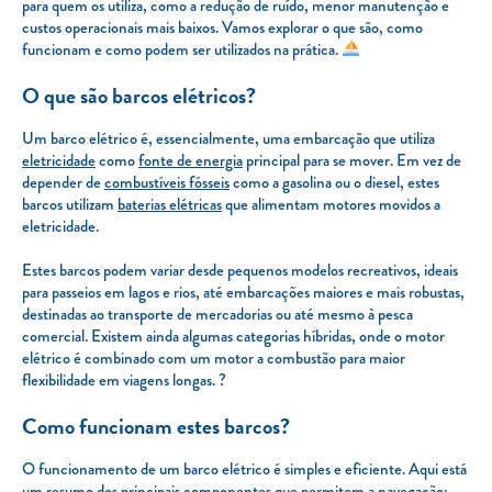
para quem os utiliza, como a redução de ruído, menor manutenção e
custos operacionais mais baixos. Vamos explorar o que são, como
funcionam e como podem ser utilizados na prática.
O que são barcos elétricos?
Um barco elétrico é, essencialmente, uma embarcação que utiliza
eletricidade
como
fonte de energia
principal para se mover. Em vez de
depender de
combustíveis fósseis
como a gasolina ou o diesel, estes
barcos utilizam
baterias elétricas
que alimentam motores movidos a
eletricidade.
Estes barcos podem variar desde pequenos modelos recreativos, ideais
para passeios em lagos e rios, até embarcações maiores e mais robustas,
destinadas ao transporte de mercadorias ou até mesmo à pesca
comercial. Existem ainda algumas categorias híbridas, onde o motor
elétrico é combinado com um motor a combustão para maior
flexibilidade em viagens longas. ?
Como funcionam estes barcos?
O funcionamento de um barco elétrico é simples e eficiente. Aqui está
um resumo dos principais componentes que permitem a navegação: