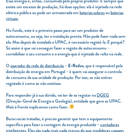
Essa energia é, então, consumida pelo próprio produtor. E sempre que
existe um excesso de produção, há duas opções: ela é injetada na rede
elétrica pública ou pode ser armazenada em
baterias solares
ou
baterias
virtuais
.
No fundo, este é o primeiro passo para ser um produtor de
autoconsumo, ou seja, ter a instalação pronta. Não pode fazer nada sem
ela. Mas depois de instalada a UPAC, é necessário registá-la. E porquê?
Só assim é que vai conseguir fazer o registo de autoconsumo –
contabilizar o seu consumo e a energia que é injetada de volta na rede.
O
operador de rede de distribuição
–
E-Redes
, que é responsável pela
distribuição de energia em Portugal – é quem vai assegurar o controlo
de consumo da sua unidade de produção. Por isso, se não estiver
registado é como se não existisse.
Para responder já à sua dúvida, vai ter de se registar na
DGEG
(Direção-Geral de Energia e Geologia), entidade que gere as UPAC.
Mais à frente explicamos como fazer.
Burocracias tratadas, é preciso garantir que tem o equipamento
específico para fazer a contagem da energia produzida –
contadores
inteligentes
. Eles são nada mais nada menos do que medidores capazes