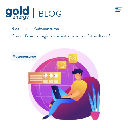
BLOG
Blog
›
Autoconsumo
›
Como fazer o registo de autoconsumo fotovoltaico?
Autoconsumo