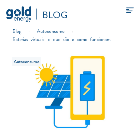
BLOG
Blog
›
Autoconsumo
›
Baterias virtuais: o que são e como funcionam
Autoconsumo