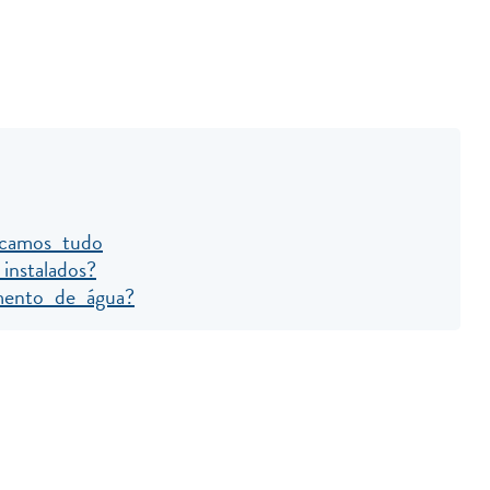
icamos tudo
nstalados?
mento de água?