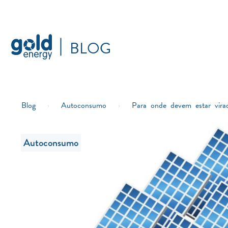
BLOG
Blog
›
Autoconsumo
›
Para onde devem estar virad
Autoconsumo