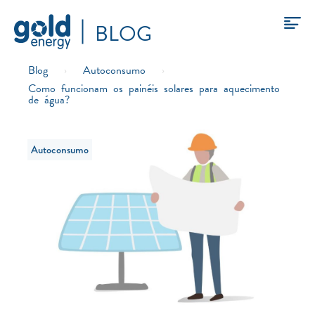
BLOG
Blog
›
Autoconsumo
›
Como funcionam os painéis solares para aquecimento
de água?
Autoconsumo