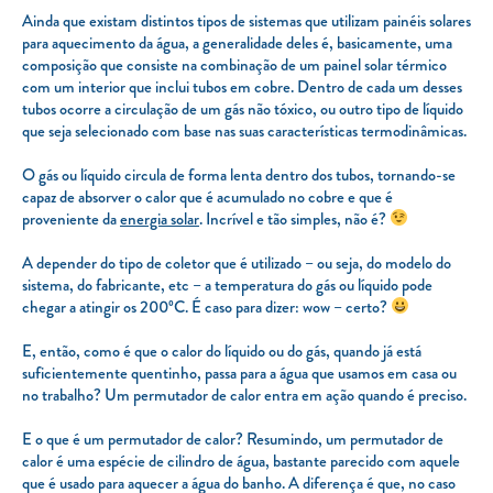
Ainda que existam distintos tipos de sistemas que utilizam painéis solares
para aquecimento da água, a generalidade deles é, basicamente, uma
composição que consiste na combinação de um painel solar térmico
com um interior que inclui tubos em cobre. Dentro de cada um desses
tubos ocorre a circulação de um gás não tóxico, ou outro tipo de líquido
que seja selecionado com base nas suas características termodinâmicas.
O gás ou líquido circula de forma lenta dentro dos tubos, tornando-se
capaz de absorver o calor que é acumulado no cobre e que é
proveniente da
energia solar
. Incrível e tão simples, não é?
A depender do tipo de coletor que é utilizado – ou seja, do modelo do
sistema, do fabricante, etc – a temperatura do gás ou líquido pode
chegar a atingir os 200ºC. É caso para dizer:
wow
– certo?
E, então, como é que o calor do líquido ou do gás, quando já está
suficientemente quentinho, passa para a água que usamos em casa ou
no trabalho? Um permutador de calor entra em ação quando é preciso.
E o que é um permutador de calor? Resumindo, um permutador de
calor é uma espécie de cilindro de água, bastante parecido com aquele
que é usado para aquecer a água do banho. A diferença é que, no caso