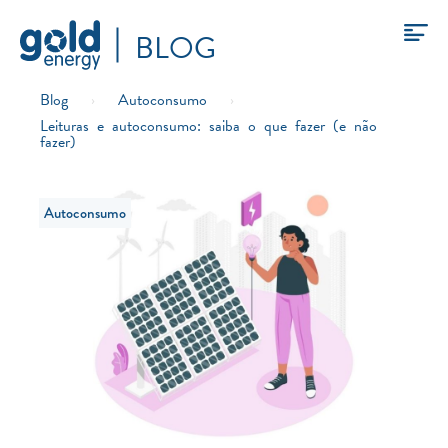
BLOG
Blog
›
Autoconsumo
›
Leituras e autoconsumo: saiba o que fazer (e não
fazer)
Autoconsumo