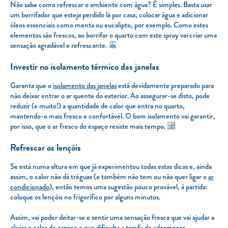
Não sabe como refrescar o ambiente com água? É simples. Basta usar
um borrifador que esteja perdido lá por casa, colocar água e adicionar
óleos essenciais como menta ou eucalipto, por exemplo. Como estes
elementos são frescos, ao borrifar o quarto com este
spray
vai criar uma
sensação agradável e refrescante.
Investir no isolamento térmico das janelas
Garanta que o
isolamento das janelas
está devidamente preparado para
não deixar entrar o ar quente do exterior. Ao assegurar-se disto, pode
reduzir (e muito!) a quantidade de calor que entra no quarto,
mantendo-o mais fresco e confortável. O bom isolamento vai garantir,
por isso, que o ar fresco do espaço resiste mais tempo.
Refrescar os lençóis
Se está numa altura em que já experimentou todas estas dicas e, ainda
assim, o calor não dá tréguas (e também não tem ou não quer ligar o
ar
condicionado
), então temos uma sugestão pouco provável, à partida:
coloque os lençóis no frigorífico por alguns minutos.
Assim, vai poder deitar-se e sentir uma sensação fresca que vai ajudar a
aliviar o calor do espaço e que dificulta a tarefa de adormecer.