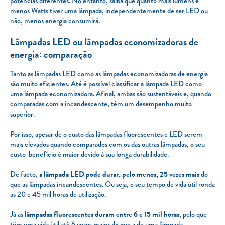
potências diferentes. No entanto, saiba que quanto mais lúmens e
menos Watts tiver uma lâmpada, independentemente de ser LED ou
não, menos energia consumirá.
Lâmpadas LED ou lâmpadas economizadoras de
energia: comparação
Tanto as lâmpadas LED como as lâmpadas economizadoras de energia
são muito eficientes. Até é possível classificar a lâmpada LED como
uma lâmpada economizadora. Afinal, ambas são sustentáveis e, quando
comparadas com a incandescente, têm um desempenho muito
superior.
Por isso, apesar de o custo das lâmpadas fluorescentes e LED serem
mais elevados quando comparados com os das outras lâmpadas, o seu
custo-benefício é maior devido à sua longa durabilidade.
De facto,
a lâmpada LED pode durar, pelo menos, 25 vezes mais
do
que as lâmpadas incandescentes. Ou seja, o seu tempo de vida útil ronda
as 20 e 45 mil horas de utilização.
Já as
lâmpadas fluorescentes duram entre 6 e 15 mil horas
, pelo que
têm uma vida útil até 6 vezes maior do que a de uma lâmpada