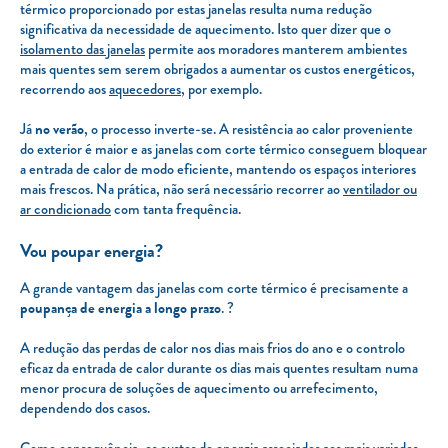
térmico proporcionado por estas janelas resulta numa redução
significativa da necessidade de aquecimento. Isto quer dizer que o
isolamento das janelas
permite aos moradores manterem ambientes
mais quentes sem serem obrigados a aumentar os custos energéticos,
recorrendo aos
aquecedores
, por exemplo.
Já
no verão
, o processo inverte-se. A resistência ao calor proveniente
do exterior é maior e as janelas com corte térmico conseguem bloquear
a entrada de calor de modo eficiente, mantendo os espaços interiores
mais frescos. Na prática, não será necessário recorrer ao
ventilador ou
ar condicionado
com tanta frequência.
Vou poupar energia?
A grande vantagem das janelas com corte térmico é precisamente a
poupança de energia a longo prazo
. ?
A redução das perdas de calor nos dias mais frios do ano e o controlo
eficaz da entrada de calor durante os dias mais quentes resultam numa
menor procura de soluções de aquecimento ou arrefecimento,
dependendo dos casos.
Como consequência, os custos de energia associados aos mais variados