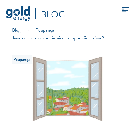
BLOG
Blog
›
Poupança
›
Janelas com corte térmico: o que são, afinal?
Poupança