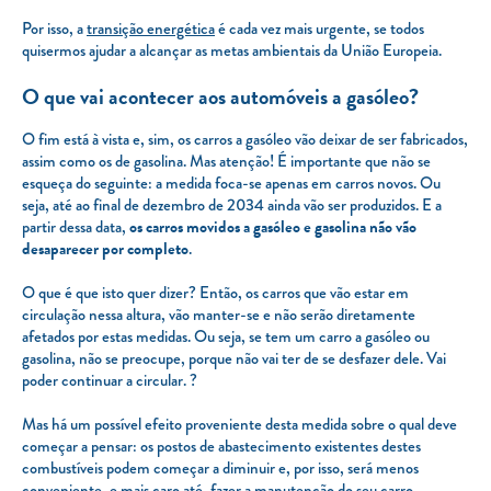
Por isso, a
transição energética
é cada vez mais urgente, se todos
quisermos ajudar a alcançar as metas ambientais da União Europeia.
O que vai acontecer aos automóveis a gasóleo?
O fim está à vista e, sim, os carros a gasóleo vão deixar de ser fabricados,
assim como os de gasolina. Mas atenção! É importante que não se
esqueça do seguinte: a medida foca-se apenas em carros novos. Ou
seja, até ao final de dezembro de 2034 ainda vão ser produzidos. E a
partir dessa data,
os carros movidos a gasóleo e gasolina não vão
desaparecer por completo
.
O que é que isto quer dizer? Então, os carros que vão estar em
circulação nessa altura, vão manter-se e não serão diretamente
afetados por estas medidas. Ou seja, se tem um carro a gasóleo ou
gasolina, não se preocupe, porque não vai ter de se desfazer dele. Vai
poder continuar a circular. ?
Mas há um possível efeito proveniente desta medida sobre o qual deve
começar a pensar: os postos de abastecimento existentes destes
combustíveis podem começar a diminuir e, por isso, será menos
conveniente, e mais caro até, fazer a manutenção do seu carro.