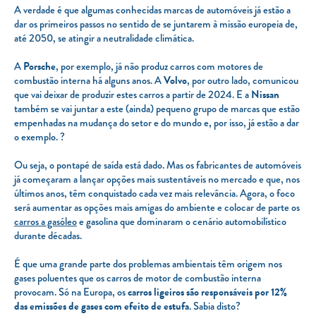
A verdade é que algumas conhecidas marcas de automóveis já estão a
dar os primeiros passos no sentido de se juntarem à missão europeia de,
até 2050, se atingir a neutralidade climática.
A
Porsche
, por exemplo, já não produz carros com motores de
combustão interna há alguns anos. A
Volvo
, por outro lado, comunicou
que vai deixar de produzir estes carros a partir de 2024. E a
Nissan
também se vai juntar a este (ainda) pequeno grupo de marcas que estão
empenhadas na mudança do setor e do mundo e, por isso, já estão a dar
o exemplo. ?
Ou seja, o pontapé de saída está dado. Mas os fabricantes de automóveis
já começaram a lançar opções mais sustentáveis no mercado e que, nos
últimos anos, têm conquistado cada vez mais relevância. Agora, o foco
será aumentar as opções mais amigas do ambiente e colocar de parte os
carros a gasóleo
e gasolina que dominaram o cenário automobilístico
durante décadas.
É que uma grande parte dos problemas ambientais têm origem nos
gases poluentes que os carros de motor de combustão interna
provocam. Só na Europa, os
carros ligeiros são responsáveis por 12%
das emissões de gases com efeito de estufa
. Sabia disto?