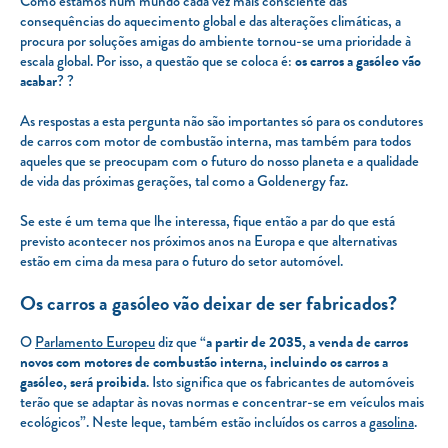
Como estamos num mundo cada vez mais consciente das
consequências do aquecimento global e das alterações climáticas, a
procura por soluções amigas do ambiente tornou-se uma prioridade à
escala global. Por isso, a questão que se coloca é:
os carros a gasóleo vão
acabar
? ?
As respostas a esta pergunta não são importantes só para os condutores
de carros com motor de combustão interna, mas também para todos
aqueles que se preocupam com o futuro do nosso planeta e a qualidade
de vida das próximas gerações, tal como a Goldenergy faz.
Se este é um tema que lhe interessa, fique então a par do que está
previsto acontecer nos próximos anos na Europa e que alternativas
estão em cima da mesa para o futuro do setor automóvel.
Os carros a gasóleo vão deixar de ser fabricados?
O
Parlamento Europeu
diz que “
a partir de 2035, a venda de carros
novos com motores de combustão interna, incluindo os carros a
gasóleo, será proibida
. Isto significa que os fabricantes de automóveis
terão que se adaptar às novas normas e concentrar-se em veículos mais
ecológicos”. Neste leque, também estão incluídos os carros a
gasolina
.