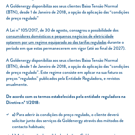
A Goldenergy disponibiliza aos seus clientes Baixa Tensão Normal
TARIFA SOCIAL
(BTN), desde 1 de Janeiro de 2018, a opção da aplicação das “condições
de preço regulado”
APP MOBILE
A Lei nº 105/2017, de 30 de agosto, consagrou a possibilidade dos
CONTADORES ELÉTRICOS
consumidores domésticos e pequenos negócios de eletricidade
optarem por um regime equiparado ao das tarifas reguladas
durante o
FATURAS
período em que estas permanecerem em vigor (até ao final de 2027).
PRÉMIOS
A Goldenergy disponibiliza aos seus clientes Baixa Tensão Normal
EFICIÊNCIA ENERGÉTICA
(BTN), desde 1 de Janeiro de 2018, a opção da aplicação das “condições
de preço regulado”. Este regime consiste em aplicar na sua fatura os
FRAUDE E SEGURANÇA
preços “regulados” publicados pela Entidade Reguladora, e revistos
anualmente.
Preços de referência
De acordo com os termos estabelecidos pela entidade reguladora na
Documentos úteis
Diretiva nº 1/2018:
Política de privacidade
a)
Para aderir às condições do preço regulado, o cliente deverá
solicitar junto dos serviços da Goldenergy através dos métodos de
Livro de reclamações
contacto habituais;