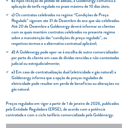
b)
Após receção do pedido de adesão, a Goldenergy comunica a
Clientes com necessidades especiais
aplicação da tarifa regulada no prazo máximo de 10 dias úteis;
Clientes prioritários
c)
Os contratos celebrados no regime “Condições de Preço
Regulado” vigoram ate 31 de Dezembro do ano que são celebrados.
Resolução alternativa de litígios
Até 20 de Dezembro a Goldenergy deverá informar os clientes
com os quais mantém contratos celebrados no presente regime
sobre a manutenção das “condições do preço regulado”, os
respetivos termos e a alternativa contratual aplicável;
d)
A Goldenergy pode opor-se à escolha de outro comercializador
por parte do cliente em caso de dívidas vencidas e não contestadas
judicial ou extrajudicialmente;
e)
Em caso de contratualização dual (eletricidade e gás natural) a
Goldenergy informa que a opção de preços regulados de
eletricidade pode resultar em perda de benefícios ou alterações no
gás natural.
Preços regulados em vigor a partir de 1 de janeiro de 2026, publicados
pela Entidade Reguladora (ERSE), de acordo com a potência
contratada e com o ciclo tarifário comercializado pela Goldenergy.