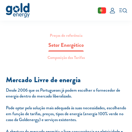
Fechar
Preços de referência
Área de cliente
Setor Energético
Aderir
Composição das Tarifas
Simular
Solar
Mercado Livre de energia
Painéis Solares
Desde 2006 que os Portugueses já podem escolher o fornecedor de
energia dentro do mercado liberalizado.
Excedentes de Produção
Energia verde
Pode optar pela solução mais adequada às suas necessidades, escolhendo
em função de tarifas, preços, tipos de energia (energia 100% verde no
Mobilidade Elétrica
caso da Goldenergy) e serviços existentes.
Carregar em Casa
A abertura do mercado permitiu a livre concorrência na eletricidade e