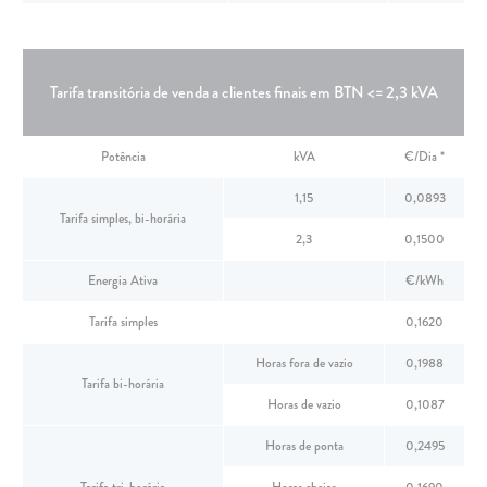
Tarifa transitória de venda a clientes finais em BTN <= 2,3 kVA
Potência
kVA
€/Dia *
1,15
0,0893
Tarifa simples, bi-horária
2,3
0,1500
Energia Ativa
€/kWh
Tarifa simples
0,1620
Horas fora de vazio
0,1988
Tarifa bi-horária
Horas de vazio
0,1087
Horas de ponta
0,2495