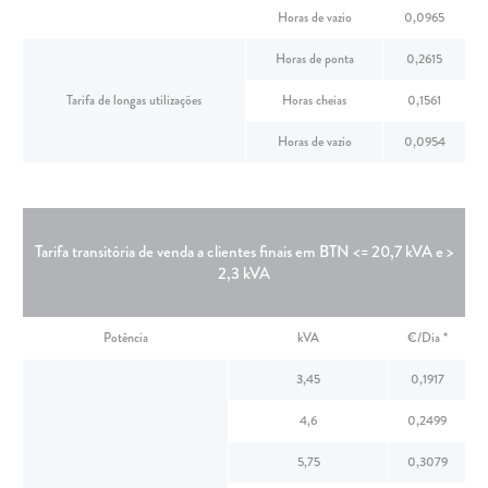
Horas de vazio
0,0965
Horas de ponta
0,2615
Tarifa de longas utilizações
Horas cheias
0,1561
Horas de vazio
0,0954
Tarifa transitória de venda a clientes finais em BTN <= 20,7 kVA e >
2,3 kVA
Potência
kVA
€/Dia *
3,45
0,1917
4,6
0,2499
5,75
0,3079