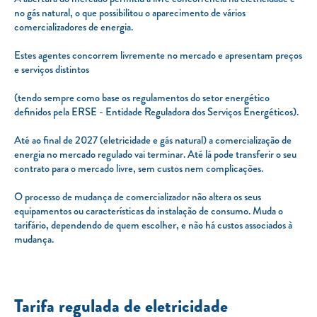
no gás natural, o que possibilitou o aparecimento de vários
Carregar Fora de Casa
comercializadores de energia.
Empresas
Estes agentes concorrem livremente no mercado e apresentam preços
Rede de lojas
e serviços distintos
Leituras
(tendo sempre como base os regulamentos do setor energético
definidos pela ERSE - Entidade Reguladora dos Serviços Energéticos).
Sobre nós
Até ao final de 2027 (eletricidade e gás natural) a comercialização de
Contactos
energia no mercado regulado vai terminar. Até lá pode transferir o seu
contrato para o mercado livre, sem custos nem complicações.
FAQ
Blog
O processo de mudança de comercializador não altera os seus
equipamentos ou características da instalação de consumo. Muda o
Mais informações
tarifário, dependendo de quem escolher, e não há custos associados à
mudança.
SERVIÇOS
ROTULAGEM
Tarifa regulada de eletricidade
JUNTE-SE A NÓS