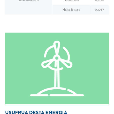
Tarifa tri-horária
Horas cheias
0,1690
Horas de vazio
0,1087
USUFRUA DESTA ENERGIA