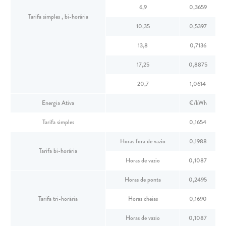
6,9
0,3659
Tarifa simples , bi-horária
10,35
0,5397
13,8
0,7136
17,25
0,8875
20,7
1,0614
Energia Ativa
€/kWh
Tarifa simples
0,1654
Horas fora de vazio
0,1988
Tarifa bi-horária
Horas de vazio
0,1087
Horas de ponta
0,2495
Tarifa tri-horária
Horas cheias
0,1690
Horas de vazio
0,1087