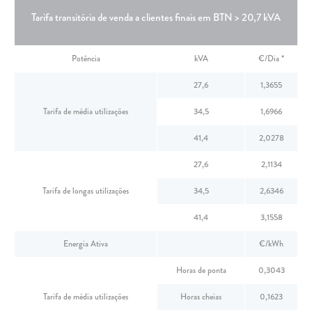
Tarifa transitória de venda a clientes finais em BTN > 20,7 kVA
Potência
kVA
€/Dia *
27,6
1,3655
Tarifa de média utilizações
34,5
1,6966
41,4
2,0278
27,6
2,1134
Tarifa de longas utilizações
34,5
2,6346
41,4
3,1558
Energia Ativa
€/kWh
Horas de ponta
0,3043
Tarifa de média utilizações
Horas cheias
0,1623