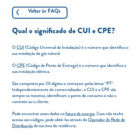
Carregar Fora de Casa
Voltar às FAQs
Empresas
Rede de lojas
Qual o significado de CUI e CPE?
Leituras
O
CUI
(Código Universal da Instalação) é o número que identifica a
Sobre nós
sua instalação de gás natural.
Contactos
O
CPE
(Código de Ponto de Entrega) é o número que identifica a
sua instalação elétrica.
FAQ
Blog
São compostos por 20 dígitos e começam pelas letras “PT”.
Independentemente do comercializador, o CUI e o CPE são
Mais informações
sempre os mesmos, identificam o ponto de consumo e não o
contrato ou o cliente.
SERVIÇOS
Pode encontrar esses dados na
fatura de energia
. Caso não tenha
acesso aos códigos, pode obtê-los através do
Operador de Rede de
ROTULAGEM
Distribuição
da sua área de residência.
JUNTE-SE A NÓS