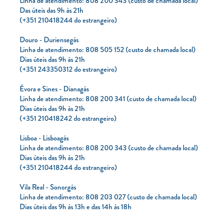
Linha de atendimento: 808 200 343 (custo de chamada local)
Clientes com necessidades especiais
Das úteis das 9h às 21h
(+351 210418244 do estrangeiro)
Clientes prioritários
Resolução alternativa de litígios
Douro - Duriensegás
Linha de atendimento: 808 505 152 (custo de chamada local)
Dias úteis das 9h às 21h
(+351 243350312 do estrangeiro)
Évora e Sines - Dianagás
Linha de atendimento: 808 200 341 (custo de chamada local)
Dias úteis das 9h às 21h
(+351 210418242 do estrangeiro)
Lisboa - Lisboagás
Linha de atendimento: 808 200 343 (custo de chamada local)
Dias úteis das 9h às 21h
(+351 210418244 do estrangeiro)
Vila Real - Sonorgás
Linha de atendimento: 808 203 027 (custo de chamada local)
Dias úteis das 9h às 13h e das 14h às 18h