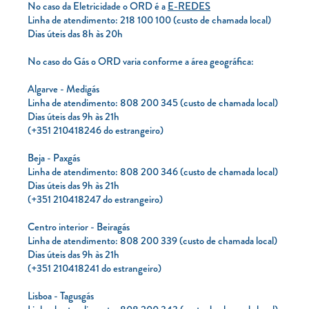
No caso da Eletricidade o ORD é a
E-REDES
Linha de atendimento: 218 100 100 (custo de chamada local)
TARIFA SOCIAL
Dias úteis das 8h às 20h
APP MOBILE
No caso do Gás o ORD varia conforme a área geográfica:
CONTADORES ELÉTRICOS
Algarve - Medigás
FATURAS
Linha de atendimento: 808 200 345 (custo de chamada local)
Dias úteis das 9h às 21h
PRÉMIOS
(+351 210418246 do estrangeiro)
EFICIÊNCIA ENERGÉTICA
Beja - Paxgás
Linha de atendimento: 808 200 346 (custo de chamada local)
FRAUDE E SEGURANÇA
Dias úteis das 9h às 21h
(+351 210418247 do estrangeiro)
Preços de referência
Centro interior - Beiragás
Documentos úteis
Linha de atendimento: 808 200 339 (custo de chamada local)
Dias úteis das 9h às 21h
Política de privacidade
(+351 210418241 do estrangeiro)
Livro de reclamações
Lisboa - Tagusgás