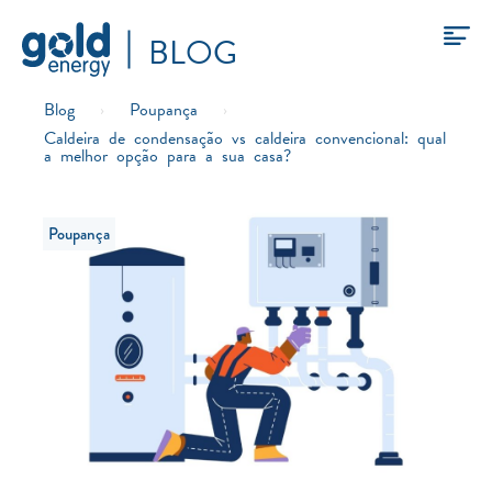
BLOG
Blog
›
Poupança
›
Caldeira de condensação vs caldeira convencional: qual
a melhor opção para a sua casa?
Poupança