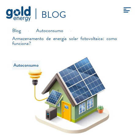
BLOG
Blog
›
Autoconsumo
›
Armazenamento de energia solar fotovoltaica: como
funciona?
Autoconsumo