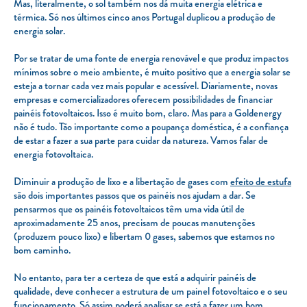
Mas, literalmente, o sol também nos dá muita energia elétrica e
térmica. Só nos últimos cinco anos Portugal duplicou a produção de
energia solar.
Por se tratar de uma fonte de energia renovável e que produz impactos
mínimos sobre o meio ambiente, é muito positivo que a energia solar se
esteja a tornar cada vez mais popular e acessível. Diariamente, novas
empresas e comercializadores oferecem possibilidades de financiar
painéis fotovoltaicos. Isso é muito bom, claro. Mas para a Goldenergy
não é tudo. Tão importante como a poupança doméstica, é a confiança
de estar a fazer a sua parte para cuidar da natureza. Vamos falar de
energia fotovoltaica.
Diminuir a produção de lixo e a libertação de gases com
efeito de estufa
são dois importantes passos que os painéis nos ajudam a dar. Se
pensarmos que os painéis fotovoltaicos têm uma vida útil de
aproximadamente 25 anos, precisam de poucas manutenções
(produzem pouco lixo) e libertam 0 gases, sabemos que estamos no
bom caminho.
No entanto, para ter a certeza de que está a adquirir painéis de
qualidade, deve conhecer a estrutura de um painel fotovoltaico e o seu
funcionamento. Só assim poderá analisar se está a fazer um bom