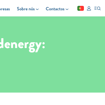
resas
Sobre nós
Contactos
Fechar
FAQ
Leituras
Blog
denergy: