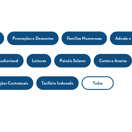
Promoções e Descontos
Famílias Numerosas
Adesão e
udiovisual
Leituras
Painéis Solares
Cortes e Avarias
ções Contratuais
Tarifário Indexado
Todas