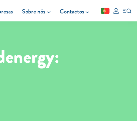
resas
Sobre nós
Contactos
Fechar
FAQ
Leituras
Blog
denergy: