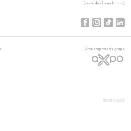
(custo de chamada local)
s
Uma empresa do grupo
Linha de apoio
+351 259 348 634
(chamada para a rede fixa nacional)
808 205 005
(custo de chamada local)
Dias úteis das 9h às 21h