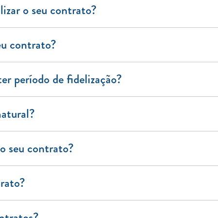
izar o seu contrato?
u contrato?
er período de fidelização?
natural?
o seu contrato?
trato?
ntratos?