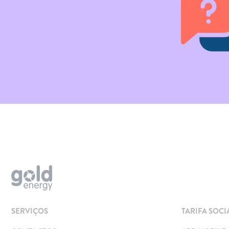
Aderir
Simular
Solar
Painéis Solares
SERVIÇOS
TARIFA SOCI
Excedentes de Produção