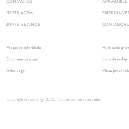
CONTACTOS
APP MOBILE
Energia verde
Mobilidade Elétrica
ROTULAGEM
ENERGIA VE
Carregar em Casa
JUNTE-SE A NÓS
CONTADORES
Carregar Fora de Casa
Empresas
Preços de referência
Política de priv
Rede de lojas
Documentos úteis
Livro de reclam
Leituras
Aviso Legal
Plano prevençã
Sobre nós
Contactos
FAQ
Copyright Goldenergy 2026. Todos os direitos reservados.
Blog
Mais informações