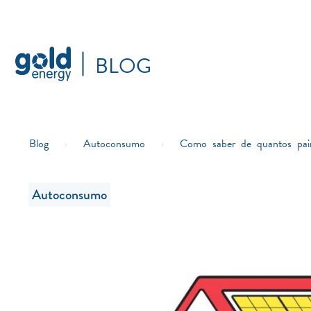
BLOG
Blog
›
Autoconsumo
›
Como saber de quantos painé
Autoconsumo