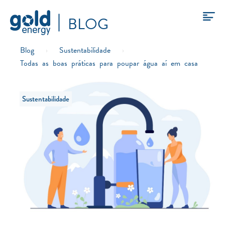
BLOG
Blog
›
Sustentabilidade
›
Todas as boas práticas para poupar água aí em casa
Sustentabilidade