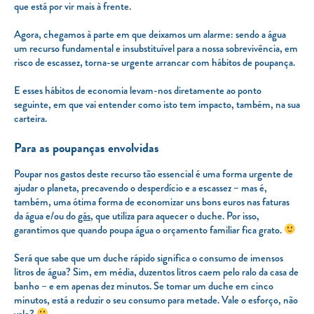
que está por vir mais à frente.
Agora, chegamos à parte em que deixamos um alarme: sendo a água
um recurso fundamental e insubstituível para a nossa sobrevivência, em
risco de escassez, torna-se urgente arrancar com hábitos de poupança.
E esses hábitos de economia levam-nos diretamente ao ponto
seguinte, em que vai entender como isto tem impacto, também, na sua
carteira.
Para as poupanças envolvidas
Poupar nos gastos deste recurso tão essencial é uma forma urgente de
ajudar o planeta, precavendo o desperdício e a escassez – mas é,
também, uma ótima forma de economizar uns bons euros nas faturas
da água e/ou do
gás
, que utiliza para aquecer o duche. Por isso,
garantimos que quando poupa água o orçamento familiar fica grato.
Será que sabe que um duche rápido significa o consumo de imensos
litros de água? Sim, em média, duzentos litros caem pelo ralo da casa de
banho – e em apenas dez minutos. Se tomar um duche em cinco
minutos, está a reduzir o seu consumo para metade. Vale o esforço, não
vale?